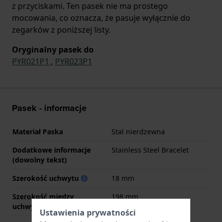
z przyciskami. Ten pasek nie ma prostego
mocowania, co oznacza, że pasuje wyłącznie do
zegarków z poniższej listy.
Oryginalny pasek do
PYR021P1
,
PYR023P1
Pasek - informacje
Materiał Paska
Stal nierdzewna
Dodatkowe informacje
Stainless Steel Bracelet
(dowolny tekst)
Szerokość uchwytu
18 mm
Szerokość między
198 mm
uchwytami
Ustawienia prywatności