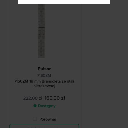
Pulsar
71S0ZM
71S0ZM 18 mm Bransoleta ze stali
nierdzewnej
160,00 zł
222,00 zł
● Dostępny
Porównaj