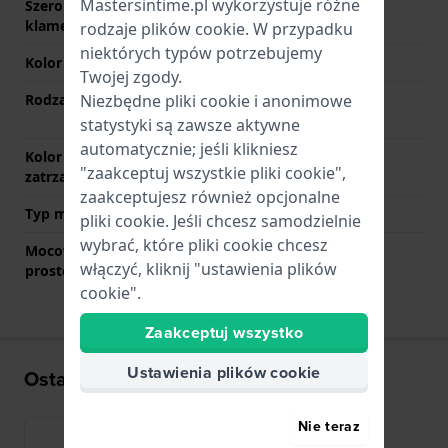
Mastersintime.pl wykorzystuje różne
Szerokość paska przy
18 mm
klamerce
rodzaje
plików cookie
. W przypadku
niektórych typów potrzebujemy
Kolor paska
Srebrny
Twojej zgody.
Rodzaj zapięcia
Zapięcie zatrzaskowe z
Niezbędne pliki cookie i anonimowe
przyciskami
statystyki są zawsze aktywne
automatycznie; jeśli klikniesz
Kolor zapięcia
Srebrny
"zaakceptuj wszystkie pliki cookie",
zatrzaskowego
zaakceptujesz również opcjonalne
Typ mocowania
Kołki sprężyste
pliki cookie. Jeśli chcesz samodzielnie
wybrać, które pliki cookie chcesz
Mocowanie za pomocą
Nie
włączyć, kliknij "ustawienia plików
prostego bolca
cookie".
Zaakceptuj wszystko
Ustawienia plików cookie
Ostatnio oglądane
Nie teraz