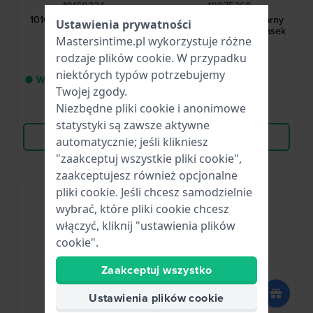
10160334
10075268
10160334 22 mm Czarny
10075268 22 mm Czarny
Ustawienia prywatności
pasek z żywicy
silikonowy gumowy pasek
Mastersintime.pl wykorzystuje różne
rodzaje
plików cookie
. W przypadku
46,00 zł
32,00 zł
niektórych typów potrzebujemy
● W magazynie pozostało
● Dostępny
Twojej zgody.
tylko 1
Niezbędne pliki cookie i anonimowe
Porównaj
Porównaj
statystyki są zawsze aktywne
Wyświetl produkt
Wyświetl produkt
automatycznie; jeśli klikniesz
"zaakceptuj wszystkie pliki cookie",
zaakceptujesz również opcjonalne
pliki cookie. Jeśli chcesz samodzielnie
wybrać, które pliki cookie chcesz
włączyć, kliknij "ustawienia plików
cookie".
Zaakceptuj wszystko
Ustawienia plików cookie