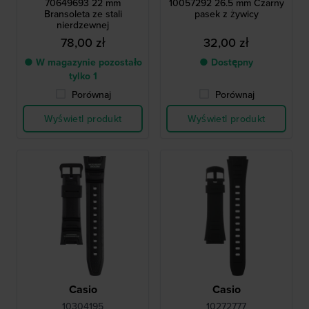
70649693 22 mm
10057292 26.5 mm Czarny
Bransoleta ze stali
pasek z żywicy
nierdzewnej
78,00 zł
32,00 zł
● W magazynie pozostało
● Dostępny
tylko 1
Porównaj
Porównaj
Wyświetl produkt
Wyświetl produkt
Casio
Casio
10304195
10272777