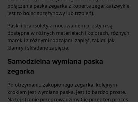
połączenia paska zegarka z kopertą zegarka (zwykle
jest to bolec sprężynowy lub trzpień).
Paski i bransolety z mocowaniem prostym są
dostępne w różnych materiałach i kolorach, różnych
marek i z różnymi rodzajami zapięć, takimi jak
klamry i składane zapięcia.
Samodzielna wymiana paska
zegarka
Po otrzymaniu zakupionego zegarka, kolejnym
krokiem jest wymiana paska. Jest to bardzo proste.
Na
tej
stronie przeprowadzimy Cię przez ten proces
krok po kroku. Zanim się obejrzysz, będziesz nosić
na nadgarstku zupełnie nowy zegarek.