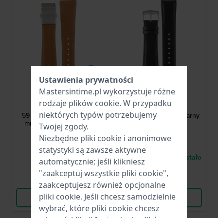
Ustawienia prywatności
Mastersintime.pl wykorzystuje różne
Citizen
Citizen
rodzaje
plików cookie
. W przypadku
59-S52167
59-S54280
niektórych typów potrzebujemy
59-S52167 Promaster 23
59-S54280 23 mm Czarny
mm Brązowy skórzany
skórzany pasek
Twojej zgody.
pasek
Niezbędne pliki cookie i anonimowe
271,00 zł
147,00 zł
statystyki są zawsze aktywne
● Dostępny
● W magazynie pozostało
automatycznie; jeśli klikniesz
tylko 1
"zaakceptuj wszystkie pliki cookie",
Porównaj
Porównaj
zaakceptujesz również opcjonalne
pliki cookie. Jeśli chcesz samodzielnie
Wyświetl produkt
Wyświetl produkt
wybrać, które pliki cookie chcesz