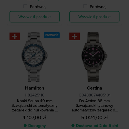
Porównaj
Porównaj
Wyświetl produkt
Wyświetl produkt
Nowość
Hamilton
Certina
H82425110
C0488074405101
Khaki Scuba 40 mm
Ds Action 38 mm
Szwajcarski automatyczny
Szwajcarski tytanowy
zegarek do nurkowania z
automatyczny zegarek do
datownikiem
nurkowania ISO 6425
4 107,00 zł
5 024,00 zł
● Dostępny
● Dostawa od 2 do 5 dni