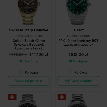
Swiss Military Hanowa
Tissot
SMWGH0006010
T1374101109100
Golden Beech 42 mm
PRX 40 mm Ikoniczny 1978
Szwajcarski zegarek
szwajcarski zegarek
kwarcowy z tarczą
inspirowaną lasem
1 147,00 zł
1 812,00 zł
1 752,00 zł
● Dostępny
● Dostępny
Porównaj
Porównaj
Wyświetl produkt
Wyświetl produkt