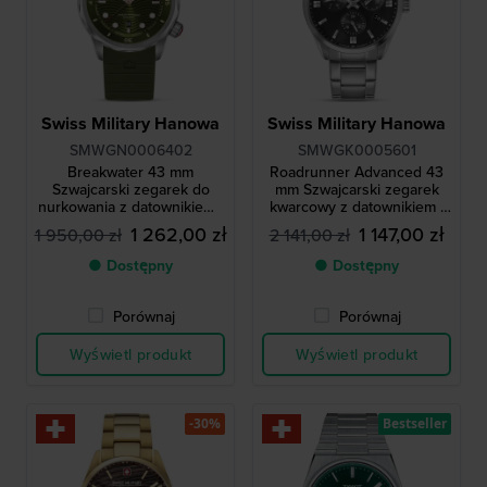
Swiss Military Hanowa
Swiss Military Hanowa
SMWGN0006402
SMWGK0005601
Breakwater 43 mm
Roadrunner Advanced 43
Szwajcarski zegarek do
mm Szwajcarski zegarek
nurkowania z datownikiem i
kwarcowy z datownikiem i
wewnętrznym bezelem do
tarczą 24h
1 262,00 zł
1 147,00 zł
1 950,00 zł
2 141,00 zł
nurkowania
● Dostępny
● Dostępny
Porównaj
Porównaj
Wyświetl produkt
Wyświetl produkt
-30%
Bestseller