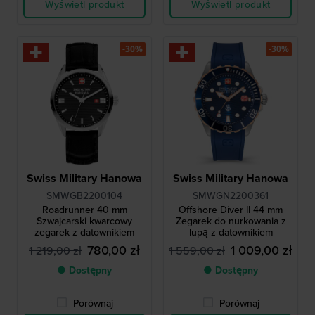
Wyświetl produkt
Wyświetl produkt
-30%
-30%
Swiss Military Hanowa
Swiss Military Hanowa
SMWGB2200104
SMWGN2200361
Roadrunner 40 mm
Offshore Diver II 44 mm
Szwajcarski kwarcowy
Zegarek do nurkowania z
zegarek z datownikiem
lupą z datownikiem
780,00 zł
1 009,00 zł
1 219,00 zł
1 559,00 zł
● Dostępny
● Dostępny
Porównaj
Porównaj