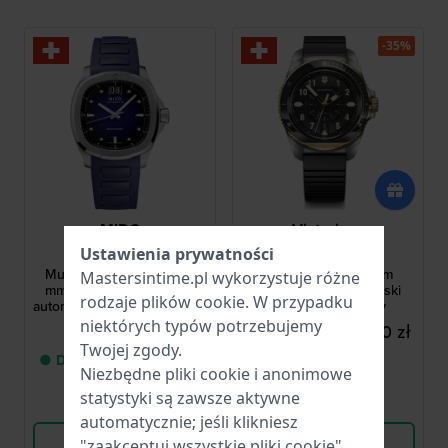
-35%
MIDO
Victorinox
Ustawienia prywatności
M0495261704100
242014
Multifort TV Big Date 40
Journey 1884 43 mm
Mastersintime.pl wykorzystuje różne
mm Szwajcarski zegarek
Wytrzymały szwajcarski
rodzaje
plików cookie
. W przypadku
automatyczny z kwadratową
zegarek kwarcowy
kopertą TV i dużym
niektórych typów potrzebujemy
5 369,00 zł
1 927,00 zł
3 177,00 zł
datownikiem
Twojej zgody.
● Dostawa od 2 do 5 dni
● Dostępny
Niezbędne pliki cookie i anonimowe
roboczych
statystyki są zawsze aktywne
Porównaj
Porównaj
automatycznie; jeśli klikniesz
Wyświetl produkt
Wyświetl produkt
"zaakceptuj wszystkie pliki cookie",