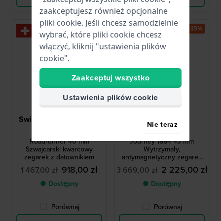
zaakceptujesz również opcjonalne
pliki cookie. Jeśli chcesz samodzielnie
-35%
-35%
wybrać, które pliki cookie chcesz
włączyć, kliknij "ustawienia plików
cookie".
Zaakceptuj wszystko
Ustawienia plików cookie
Swiss Military Hanowa
Victorinox
Nie teraz
SMWGH2200105
242009
Roadrunner 40 mm
Journey 1884 43 mm
Szwajcarski kwarcowy
Wytrzymały,
zegarek z datownikiem
antymagnetyczny zegarek
kwarcowy szwajcarskiej
918,00 zł
2 225,00 zł
1 467,00 zł
3 669,00 zł
produkcji
● Dostępny
● Dostępny
Porównaj
Porównaj