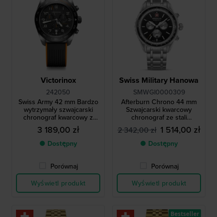
Victorinox
Swiss Military Hanowa
242050
SMWGI0000309
Swiss Army 42 mm Bardzo
Afterburn Chrono 44 mm
wytrzymały szwajcarski
Szwajcarski kwarcowy
chronograf kwarcowy z
chronograf ze stali
datownikiem
chirurgicznej
3 189,00 zł
1 514,00 zł
2 342,00 zł
● Dostępny
● Dostępny
Porównaj
Porównaj
Wyświetl produkt
Wyświetl produkt
Bestseller