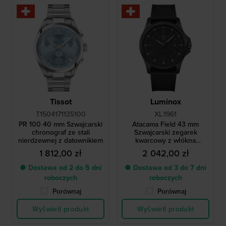
Tissot
Luminox
T1504171135100
XL.1961
PR 100 40 mm Szwajcarski
Atacama Field 43 mm
chronograf ze stali
Szwajcarski zegarek
nierdzewnej z datownikiem
kwarcowy z włókna
węglowego
1 812,00 zł
2 042,00 zł
● Dostawa od 2 do 5 dni
● Dostawa od 3 do 7 dni
roboczych
roboczych
Porównaj
Porównaj
Wyświetl produkt
Wyświetl produkt