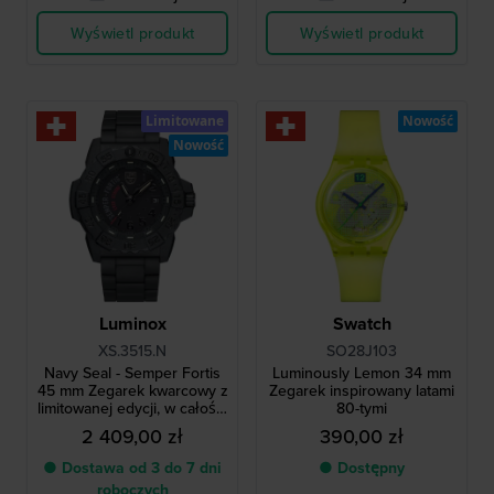
Wyświetl produkt
Wyświetl produkt
Limitowane
Nowość
Nowość
Luminox
Swatch
XS.3515.N
SO28J103
Navy Seal - Semper Fortis
Luminously Lemon 34 mm
45 mm Zegarek kwarcowy z
Zegarek inspirowany latami
limitowanej edycji, w całości
80-tymi
wykonany z materiału
2 409,00 zł
390,00 zł
Carbonox, wyprodukowany
w Szwajcarii
● Dostawa od 3 do 7 dni
● Dostępny
roboczych