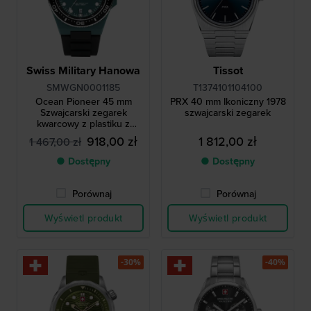
Swiss Military Hanowa
Tissot
SMWGN0001185
T1374101104100
Ocean Pioneer 45 mm
PRX 40 mm Ikoniczny 1978
Szwajcarski zegarek
szwajcarski zegarek
kwarcowy z plastiku z
odzysku #Tide Ocean
918,00 zł
1 812,00 zł
1 467,00 zł
Plastic z datownikiem
● Dostępny
● Dostępny
Porównaj
Porównaj
Wyświetl produkt
Wyświetl produkt
-30%
-40%