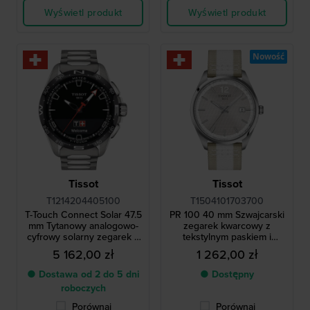
Wyświetl produkt
Wyświetl produkt
Nowość
Tissot
Tissot
T1214204405100
T1504101703700
T-Touch Connect Solar 47.5
PR 100 40 mm Szwajcarski
mm Tytanowy analogowo-
zegarek kwarcowy z
cyfrowy solarny zegarek z
tekstylnym paskiem i
bluetooth
wzornictwem inspirowanym
5 162,00 zł
1 262,00 zł
kolarstwem
● Dostawa od 2 do 5 dni
● Dostępny
roboczych
Porównaj
Porównaj