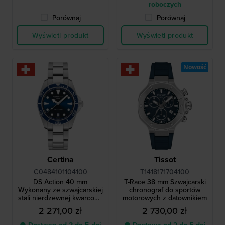
roboczych
Porównaj
Porównaj
Wyświetl produkt
Wyświetl produkt
Nowość
Certina
Tissot
C0484101104100
T1418171704100
DS Action 40 mm
T-Race 38 mm Szwajcarski
Wykonany ze szwajcarskiej
chronograf do sportów
stali nierdzewnej kwarcowy
motorowych z datownikiem
zegarek nurkowy z
2 271,00 zł
2 730,00 zł
datownikiem