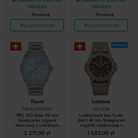
● Dostawa od 2 do 5 dni
● Dostawa od 2 do 5 dni
roboczych
roboczych
Porównaj
Porównaj
Wyświetl produkt
Wyświetl produkt
Nowość
Tissot
Luminox
T1514221135100
XS.0326
PRC 100 Solar 39 mm
Leatherback Sea Turtle
Szwajcarski zegarek
Giant 44 mm Szwajcarski
kwarcowy z unikalnym
zegarek outdoorowy z
panelem solarnym w
włókna szklanego
2 271,00 zł
1 583,00 zł
szkiełku