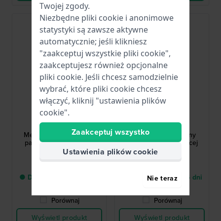
Twojej zgody.
Niezbędne pliki cookie i anonimowe
statystyki są zawsze aktywne
automatycznie; jeśli klikniesz
"zaakceptuj wszystkie pliki cookie",
zaakceptujesz również opcjonalne
pliki cookie. Jeśli chcesz samodzielnie
wybrać, które pliki cookie chcesz
włączyć, kliknij "ustawienia plików
cookie".
Hirsch
Hirsch
01206070-2-18
03702350-1-18
Zaakceptuj wszystko
Merino 18 mm Brązowy
Toronto 18 mm Czarny
pasek ze skóry owczej
pasek ze skóry cielęcej
Ustawienia plików cookie
294,00 zł
115,00 zł
● Dostawa od 3 do 6 dni
● Dostawa od 3 do 6 dni
Nie teraz
roboczych
roboczych
Porównaj
Porównaj
Wyświetl produkt
Wyświetl produkt