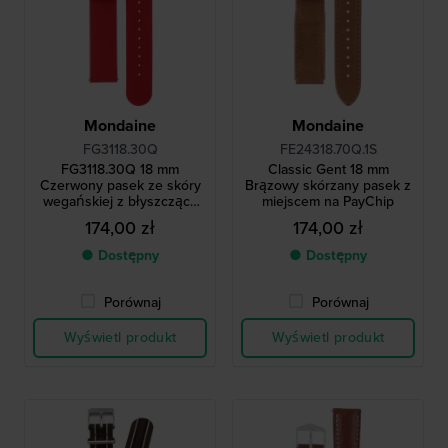
Mondaine
Mondaine
FG3118.30Q
FE24318.70Q.1S
FG3118.30Q 18 mm
Classic Gent 18 mm
Czerwony pasek ze skóry
Brązowy skórzany pasek z
wegańskiej z błyszczącą
miejscem na PayChip
klamrą
174,00 zł
174,00 zł
● Dostępny
● Dostępny
Porównaj
Porównaj
Wyświetl produkt
Wyświetl produkt