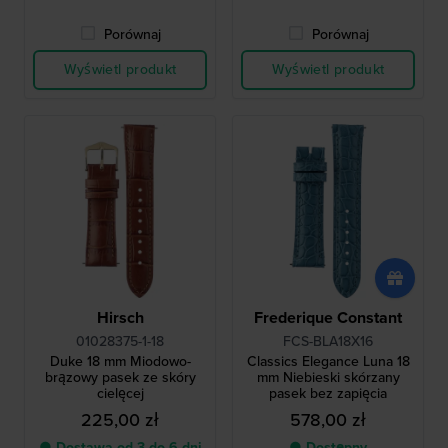
Porównaj
Porównaj
Wyświetl produkt
Wyświetl produkt
Hirsch
Frederique Constant
01028375-1-18
FCS-BLA18X16
Duke 18 mm Miodowo-
Classics Elegance Luna 18
brązowy pasek ze skóry
mm Niebieski skórzany
cielęcej
pasek bez zapięcia
225,00 zł
578,00 zł
● Dostawa od 3 do 6 dni
● Dostępny