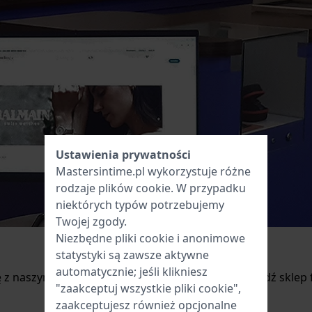
Ustawienia prywatności
Mastersintime.pl wykorzystuje różne
rodzaje
plików cookie
. W przypadku
niektórych typów potrzebujemy
Twojej zgody.
Niezbędne pliki cookie i anonimowe
statystyki są zawsze aktywne
automatycznie; jeśli klikniesz
 się z naszym ekspertem od zegarków vintage, odwiedź sklep
"zaakceptuj wszystkie pliki cookie",
zaakceptujesz również opcjonalne