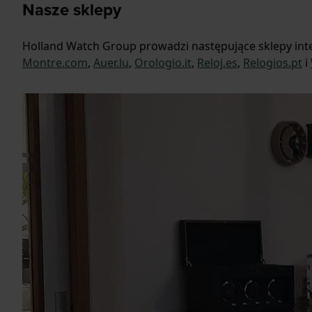
Nasze sklepy
Holland Watch Group prowadzi następujące sklepy in
Montre.com
,
Auer.lu
,
Orologio.it
,
Reloj.es
,
Relogios.pt
i