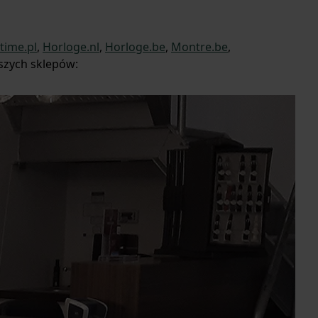
time.pl
,
Horloge.nl
,
Horloge.be
,
Montre.be
,
szych sklepów: