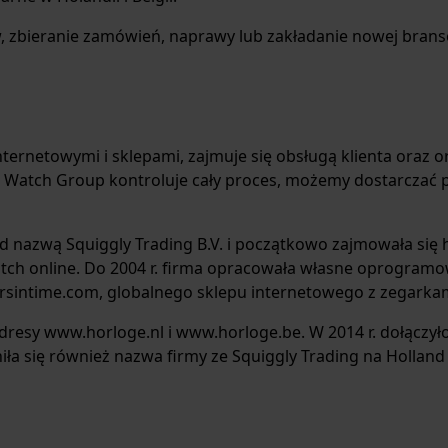
 zbieranie zamówień, naprawy lub zakładanie nowej branso
ernetowymi i sklepami, zajmuje się obsługą klienta oraz 
Watch Group kontroluje cały proces, możemy dostarczać pr
d nazwą Squiggly Trading B.V. i początkowo zajmowała się
atch online. Do 2004 r. firma opracowała własne oprogram
sintime.com, globalnego sklepu internetowego z zegarkam
dresy www.horloge.nl i www.horloge.be. W 2014 r. dołączyło
iła się również nazwa firmy ze Squiggly Trading na Hollan