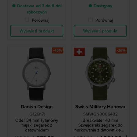
● Dostawa od 3 do 6 dni
● Dostępny
roboczych
Porównaj
Porównaj
Wyświetl produkt
Wyświetl produkt
-40%
-30%
Danish Design
Swiss Military Hanowa
IQ12Q171
SMWGN0006402
Oder 34 mm Tytanowy
Breakwater 43 mm
męski zegarek z
Szwajcarski zegarek do
datownikiem
nurkowania z datownikiem i
wewnętrznym bezelem do