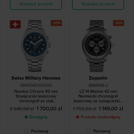
Wyświetl produkt
Wyświetl produkt
-30%
-30%
Swiss Military Hanowa
Zeppelin
SMWGI0004205
8888MB-2
Navalus Chrono 43 mm
LZ 14 Marine 42 mm
Szwajcarski kwarcowy
Niemiecki chronograf
chronograf ze stali
kwarcowy ze szwajcarskim
chirurgicznej
mechanizmem
1 700,00 zł
1 149,00 zł
2 640,00 zł
1 755,00 zł
● Dostępny
● Produkt niedostępny
Porównaj
Porównaj