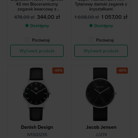
43 mm Bioceramiczny
Tytanowy damski zegarek z
zegarek kwarcowy z
kryształkami
datownikiem
344,00 zł
1 057,00 zł
478,00 zł
1 608,00 zł
● Dostępny
● Dostępny
Porównaj
Porównaj
Wyświetl produkt
Wyświetl produkt
-40%
-40%
Danish Design
Jacob Jensen
IV13Q1235
JJ274