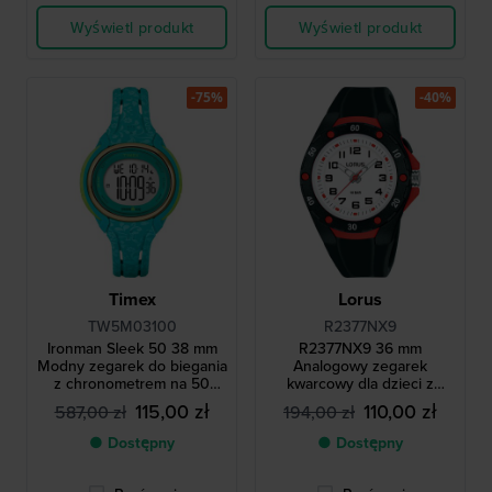
Wyświetl produkt
Wyświetl produkt
-75%
-40%
Timex
Lorus
TW5M03100
R2377NX9
Ironman Sleek 50 38 mm
R2377NX9 36 mm
Modny zegarek do biegania
Analogowy zegarek
z chronometrem na 50
kwarcowy dla dzieci z
okrążeń.
podświetlaną tarczą
115,00 zł
110,00 zł
587,00 zł
194,00 zł
● Dostępny
● Dostępny