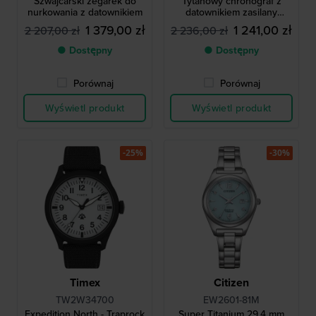
Szwajcarski zegarek do
Tytanowy chronograf z
nurkowania z datownikiem
datownikiem zasilany
energią słoneczną
1 379,00 zł
1 241,00 zł
2 207,00 zł
2 236,00 zł
● Dostępny
● Dostępny
Porównaj
Porównaj
Wyświetl produkt
Wyświetl produkt
-25%
-30%
Timex
Citizen
TW2W34700
EW2601-81M
Expedition North - Traprock
Super Titanium 29.4 mm