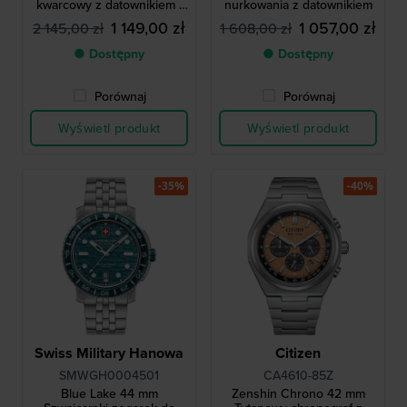
kwarcowy z datownikiem i
nurkowania z datownikiem
tarczą 24h
1 149,00 zł
1 057,00 zł
2 145,00 zł
1 608,00 zł
● Dostępny
● Dostępny
Porównaj
Porównaj
Wyświetl produkt
Wyświetl produkt
-35%
-40%
Swiss Military Hanowa
Citizen
SMWGH0004501
CA4610-85Z
Blue Lake 44 mm
Zenshin Chrono 42 mm