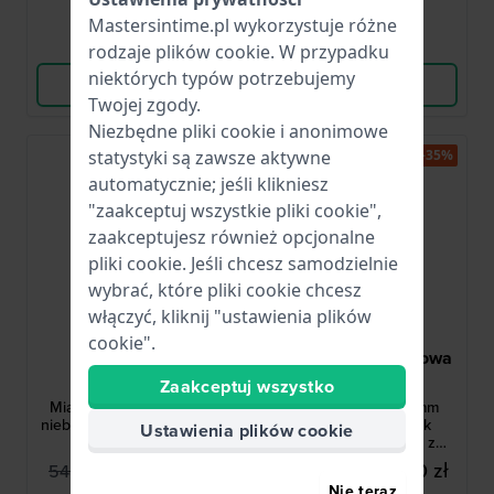
Mastersintime.pl wykorzystuje różne
Porównaj
Porównaj
rodzaje
plików cookie
. W przypadku
niektórych typów potrzebujemy
Wyświetl produkt
Wyświetl produkt
Twojej zgody.
Niezbędne pliki cookie i anonimowe
-45%
-35%
statystyki są zawsze aktywne
automatycznie; jeśli klikniesz
"zaakceptuj wszystkie pliki cookie",
zaakceptujesz również opcjonalne
pliki cookie. Jeśli chcesz samodzielnie
wybrać, które pliki cookie chcesz
włączyć, kliknij "ustawienia plików
cookie".
Danish Design
Swiss Military Hanowa
IV24Q1248
SMWGN0001185
Zaakceptuj wszystko
Miami 26.5 mm Srebrno-
Ocean Pioneer 45 mm
niebieski damski kwarcowy
Szwajcarski zegarek
Ustawienia plików cookie
zegarek
kwarcowy z plastiku z
odzysku #Tide Ocean
276,00 zł
919,00 zł
548,00 zł
1 470,00 zł
Plastic z datownikiem
Nie teraz