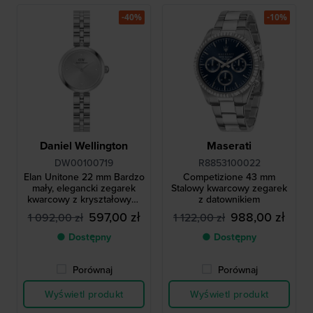
-40%
-10%
Daniel Wellington
Maserati
DW00100719
R8853100022
Elan Unitone 22 mm Bardzo
Competizione 43 mm
mały, elegancki zegarek
Stalowy kwarcowy zegarek
kwarcowy z kryształowymi
z datownikiem
indeksami
597,00 zł
988,00 zł
1 092,00 zł
1 122,00 zł
● Dostępny
● Dostępny
Porównaj
Porównaj
Wyświetl produkt
Wyświetl produkt