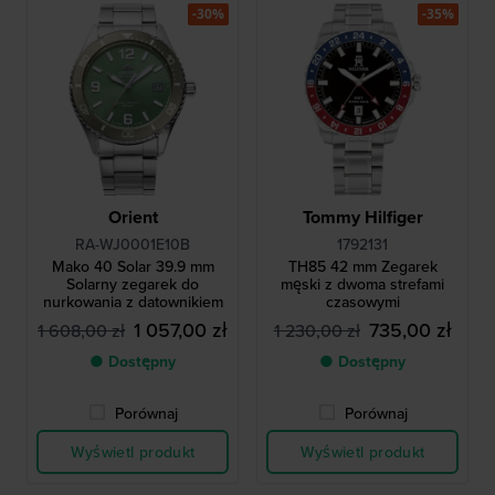
-30%
-35%
Orient
Tommy Hilfiger
RA-WJ0001E10B
1792131
Mako 40 Solar 39.9 mm
TH85 42 mm Zegarek
Solarny zegarek do
męski z dwoma strefami
nurkowania z datownikiem
czasowymi
1 057,00 zł
735,00 zł
1 608,00 zł
1 230,00 zł
● Dostępny
● Dostępny
Porównaj
Porównaj
Wyświetl produkt
Wyświetl produkt