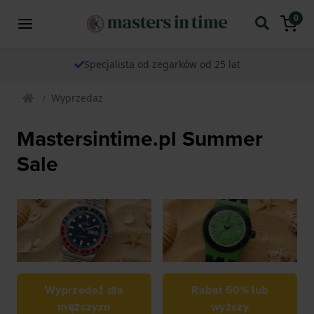
0
Specjalista od zegarków od 25 lat
Wyprzedaz
Mastersintime.pl Summer
Sale
Wyprzedaż dla
Rabat 50% lub
mężczyzn
wyższy