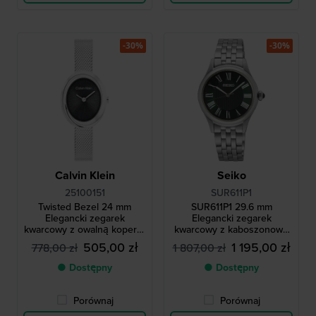
-30%
-30%
Calvin Klein
Seiko
25100151
SUR611P1
Twisted Bezel 24 mm
SUR611P1 29.6 mm
Elegancki zegarek
Elegancki zegarek
kwarcowy z owalną kopertą
kwarcowy z kaboszonową
i bransoletą milanese
koronką i rzymskimi
505,00 zł
1 195,00 zł
778,00 zł
1 807,00 zł
indeksami
● Dostępny
● Dostępny
Porównaj
Porównaj