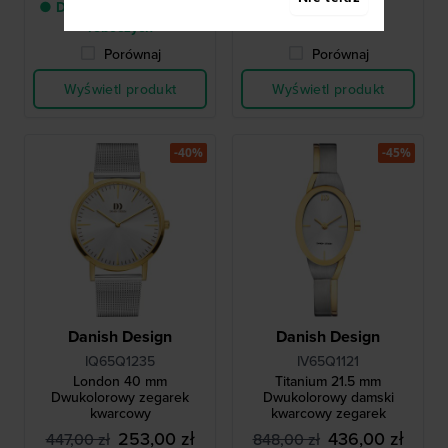
● Dostawa od 3 do 6 dni
● Dostępny
roboczych
Porównaj
Porównaj
Wyświetl produkt
Wyświetl produkt
-40%
-45%
Danish Design
Danish Design
IQ65Q1235
IV65Q1121
London 40 mm
Titanium 21.5 mm
Dwukolorowy zegarek
Dwukolorowy damski
kwarcowy
kwarcowy zegarek
253,00 zł
436,00 zł
447,00 zł
848,00 zł