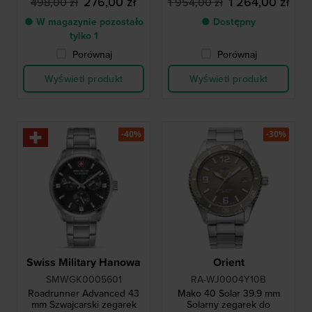
276,00 zł
1 264,00 zł
498,00 zł
1 954,00 zł
nurkowania
● W magazynie pozostało
● Dostępny
tylko 1
Porównaj
Porównaj
Wyświetl produkt
Wyświetl produkt
-40%
-30%
Swiss Military Hanowa
Orient
SMWGK0005601
RA-WJ0004Y10B
Roadrunner Advanced 43
Mako 40 Solar 39.9 mm
mm Szwajcarski zegarek
Solarny zegarek do