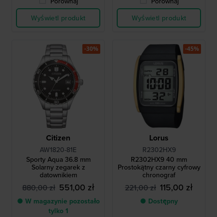
Porównaj
Porównaj
Wyświetl produkt
Wyświetl produkt
-30%
-45%
Citizen
Lorus
AW1820-81E
R2302HX9
Sporty Aqua 36.8 mm
R2302HX9 40 mm
Solarny zegarek z
Prostokątny czarny cyfrowy
datownikiem
chronograf
551,00 zł
115,00 zł
880,00 zł
221,00 zł
● W magazynie pozostało
● Dostępny
tylko 1