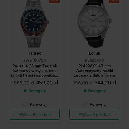
-50%
-50%
Timex
Lorus
TW2T80700
RL429AX9
Re-Issue 38 mm Zegarek
RL429AX9 42 mm
kwarcowy w stylu retro z
Automatyczny męski
ramką Pepsi i datownikiem
zegarek z datownikiem
dziennym
459,00 zł
344,00 zł
1 066,00 zł
756,00 zł
● Dostępny
● Dostępny
Porównaj
Porównaj
Wyświetl produkt
Wyświetl produkt