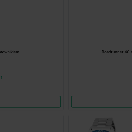
atownikiem
Roadrunner 40 m
 1