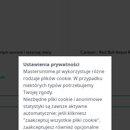
artym sercem i rezerwą mocy
Canteen - Red Bull Ampol R
Ustawienia prywatności
Mastersintime.pl wykorzystuje różne
ych
rodzaje
plików cookie
. W przypadku
niektórych typów potrzebujemy
Twojej zgody.
Niezbędne pliki cookie i anonimowe
statystyki są zawsze aktywne
automatycznie; jeśli klikniesz
"zaakceptuj wszystkie pliki cookie",
-50%
zaakceptujesz również opcjonalne