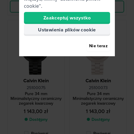
cookie".
Wyświetl produkt
Wyświetl produkt
Zaakceptuj wszystko
Ustawienia plików cookie
Nie teraz
Calvin Klein
Calvin Klein
25100075
25100073
Pure 34 mm
Pure 34 mm
Minimalistyczny ceramiczny
Minimalistyczny ceramiczny
zegarek kwarcowy
zegarek kwarcowy
1 143,00 zł
1 143,00 zł
● Dostępny
● Dostępny
Porównaj
Porównaj