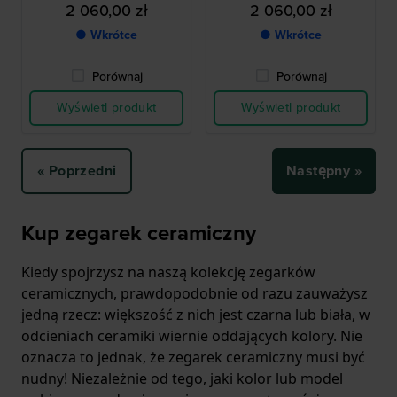
nurkowym, zasilany energią
nurkowym, zasilany energią
2 060,00 zł
2 060,00 zł
słoneczną
słoneczną
● Wkrótce
● Wkrótce
Porównaj
Porównaj
Wyświetl produkt
Wyświetl produkt
« Poprzedni
Następny »
Kup zegarek ceramiczny
Kiedy spojrzysz na naszą kolekcję zegarków
ceramicznych, prawdopodobnie od razu zauważysz
jedną rzecz: większość z nich jest czarna lub biała, w
odcieniach ceramiki wiernie oddających kolory. Nie
oznacza to jednak, że zegarek ceramiczny musi być
nudny! Niezależnie od tego, jaki kolor lub model