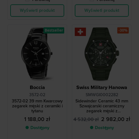
Wyświetl produkt
Wyświetl produkt
Bestseller
-30%
Boccia
Swiss Military Hanowa
3572-02
SMWGI0002282
3572-02 39 mm Kwarcowy
Sidewinder Ceramic 43 mm
zegarek męski z ceramiki i
Szwajcarski ceramiczny
tytanu
zegarek męski z
datownikiem
1 188,00 zł
2 982,00 zł
4 532,00 zł
● Dostępny
● Dostępny