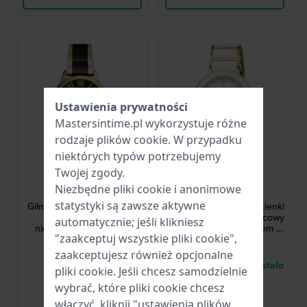
Ustawienia prywatności
Mastersintime.pl wykorzystuje różne
rodzaje
plików cookie
. W przypadku
niektórych typów potrzebujemy
Twojej zgody.
Fossil
Boccia
Niezbędne pliki cookie i anonimowe
CE1132
3331-05
statystyki są zawsze aktywne
Gilmore 38 mm Kwarcowy
3331-01 34.5 mm Ultracienki
zegarek ze stali
tytanowy zegarek kwarcowy
automatycznie; jeśli klikniesz
nierdzewnej i ceramiki
z ceramicznym bezelem i
"zaakceptuj wszystkie pliki cookie",
wstawkami na bransolecie
1 143,00 zł
913,00 zł
zaakceptujesz również opcjonalne
● Dostępny
● W magazynie pozostało
pliki cookie. Jeśli chcesz samodzielnie
tylko 1
wybrać, które pliki cookie chcesz
Porównaj
Porównaj
włączyć, kliknij "ustawienia plików