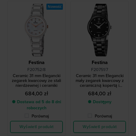
Nowość
Festina
Festina
F20752/8
F20751/7
Ceramic 31 mm Elegancki
Ceramic 31 mm Elegancki
zegarek kwarcowy ze stali
mały zegarek kwarcowy z
nierdzewnej i ceramiki
ceramiczną kopertą i
bransoletą
684,00 zł
684,00 zł
● Dostawa od 5 do 8 dni
● Dostępny
roboczych
Porównaj
Porównaj
Wyświetl produkt
Wyświetl produkt