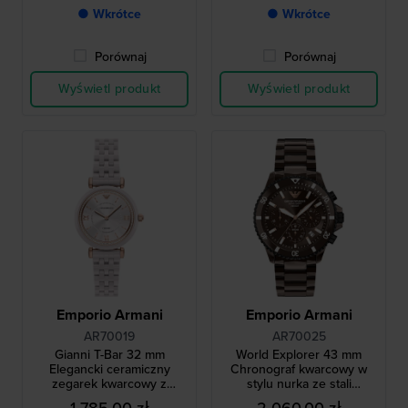
● Wkrótce
● Wkrótce
Porównaj
Porównaj
Wyświetl produkt
Wyświetl produkt
Emporio Armani
Emporio Armani
AR70019
AR70025
Gianni T-Bar 32 mm
World Explorer 43 mm
Elegancki ceramiczny
Chronograf kwarcowy w
zegarek kwarcowy z
stylu nurka ze stali
kryształkami
nierdzewnej