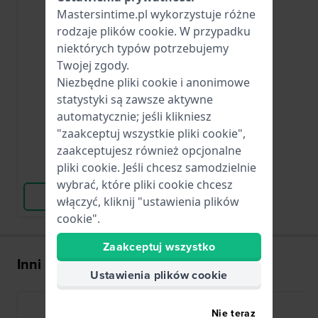
Mastersintime.pl wykorzystuje różne
rodzaje
plików cookie
. W przypadku
Renata
niektórych typów potrzebujemy
CR2032
Twojej zgody.
CR2032
Niezbędne pliki cookie i anonimowe
statystyki są zawsze aktywne
automatycznie; jeśli klikniesz
23,00 zł
"zaakceptuj wszystkie pliki cookie",
● Dostępny
zaakceptujesz również opcjonalne
pliki cookie. Jeśli chcesz samodzielnie
Porównaj
wybrać, które pliki cookie chcesz
Wyświetl produkt
włączyć, kliknij "ustawienia plików
cookie".
Zaakceptuj wszystko
Inni kupili także
Ustawienia plików cookie
Nie teraz