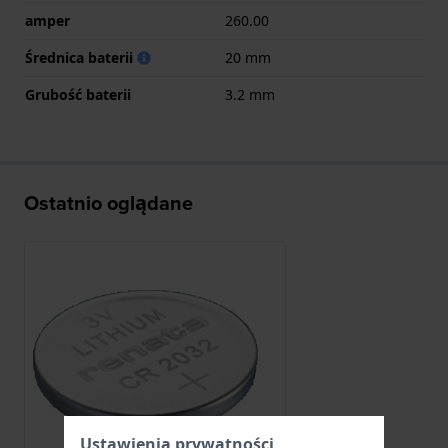
amper
260.00
Średnica baterii
20 mm
Grubość baterii
3.2 mm
Ostatnio oglądane
Ustawienia prywatności