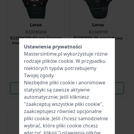
Lorus
Lorus
R2309QX9
R2381PX9
R2309QX9 40 mm Zegarek
R2381PX9 36 mm Cyfrowy
kwarcowy z podświetlaną
zegarek dziecięcy
Ustawienia prywatności
tarczą
Mastersintime.pl wykorzystuje różne
179,00 zł
161,00 zł
rodzaje
plików cookie
. W przypadku
● Dostępny
● Dostępny
niektórych typów potrzebujemy
Twojej zgody.
Porównaj
Porównaj
Niezbędne pliki cookie i anonimowe
Wyświetl produkt
Wyświetl produkt
statystyki są zawsze aktywne
automatycznie; jeśli klikniesz
"zaakceptuj wszystkie pliki cookie",
zaakceptujesz również opcjonalne
pliki cookie. Jeśli chcesz samodzielnie
wybrać, które pliki cookie chcesz
włączyć, kliknij "ustawienia plików