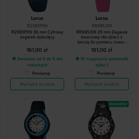
Lorus
Lorus
R2383PX9
RRX81JX9
R2383PX9 36 mm Cyfrowy
RRX81JX9 29 mm Zegarek
zegarek dziecięcy
kwarcowy dla dzieci z
tarczą do pomiaru czasu i
silikonowym paskiem
161,00 zł
161,00 zł
● Dostawa od 3 do 5 dni
● W magazynie pozostało
roboczych
tylko 1
Porównaj
Porównaj
Wyświetl produkt
Wyświetl produkt
Bestseller