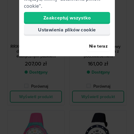
cookie".
Zaakceptuj wszystko
Ustawienia plików cookie
Lorus
Lorus
RRX07HX9
RRX51CX9
Nie teraz
RRX07HX9 26 mm Zegarek
Young 30 mm Fioletowy
damski z metalowym,
zegarek do pływania z
elastycznym paskiem
podświetleniem
207,00 zł
161,00 zł
● Dostępny
● Dostępny
Porównaj
Porównaj
Wyświetl produkt
Wyświetl produkt