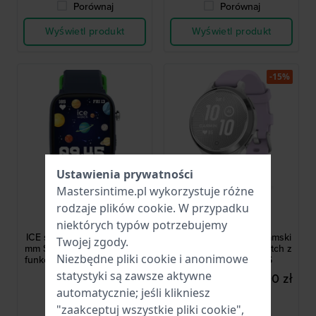
Porównaj
Porównaj
Wyświetl produkt
Wyświetl produkt
-15%
Ustawienia prywatności
Mastersintime.pl wykorzystuje różne
Ice-Watch
Garmin
rodzaje
plików cookie
. W przypadku
024547
010-02891-01
niektórych typów potrzebujemy
ICE smart junior 3.0 FM 35
Lily 2 Active 38 mm Damski
Twojej zgody.
mm Smartwatch dla dzieci z
multisportowy smartwatch z
Niezbędne pliki cookie i anonimowe
funkcją geolokalizacji Apple
wbudowanym GPS
Find My
statystyki są zawsze aktywne
454,00 zł
1 330,00 zł
1 664,00 zł
automatycznie; jeśli klikniesz
● Dostępny
● Dostępny
"zaakceptuj wszystkie pliki cookie",