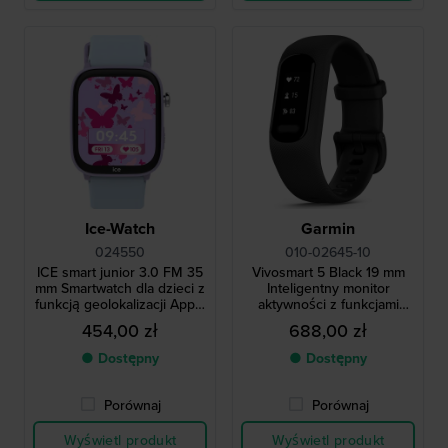
Ice-Watch
Garmin
024550
010-02645-10
ICE smart junior 3.0 FM 35
Vivosmart 5 Black 19 mm
mm Smartwatch dla dzieci z
Inteligentny monitor
funkcją geolokalizacji Apple
aktywności z funkcjami
Find My
zdrowotnymi i fitness
454,00 zł
688,00 zł
● Dostępny
● Dostępny
Porównaj
Porównaj
Wyświetl produkt
Wyświetl produkt