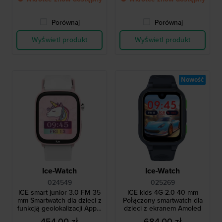
Porównaj
Porównaj
Wyświetl produkt
Wyświetl produkt
Nowość
Ice-Watch
Ice-Watch
024549
025269
ICE smart junior 3.0 FM 35
ICE kids 4G 2.0 40 mm
mm Smartwatch dla dzieci z
Połączony smartwatch dla
funkcją geolokalizacji Apple
dzieci z ekranem Amoled
Find My
454,00 zł
684,00 zł