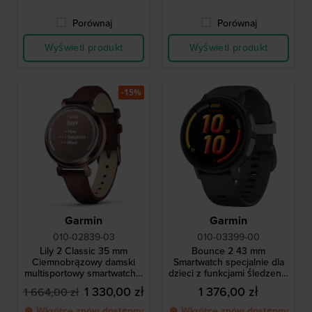
Porównaj
Porównaj
Wyświetl produkt
Wyświetl produkt
-15%
Garmin
Garmin
010-02839-03
010-03399-00
Lily 2 Classic 35 mm
Bounce 2 43 mm
Ciemnobrązowy damski
Smartwatch specjalnie dla
multisportowy smartwatch z
dzieci z funkcjami śledzenia
paskiem ze skóry morwy
i monitorowania dla
1 330,00 zł
1 376,00 zł
1 664,00 zł
rodziców
● Wkrótce znów dostępny
● Wkrótce znów dostępny