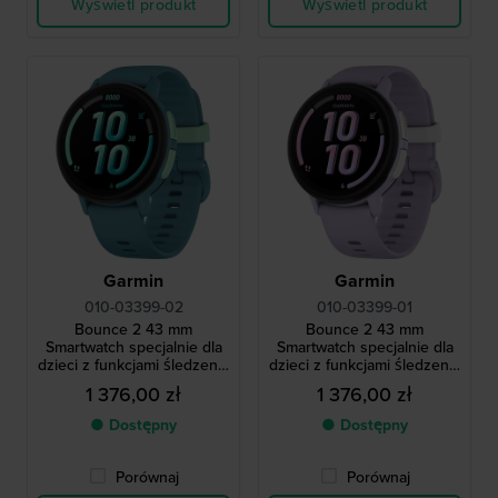
Wyświetl produkt
Wyświetl produkt
Garmin
Garmin
010-03399-02
010-03399-01
Bounce 2 43 mm
Bounce 2 43 mm
Smartwatch specjalnie dla
Smartwatch specjalnie dla
dzieci z funkcjami śledzenia
dzieci z funkcjami śledzenia
i monitorowania dla
i monitorowania dla
1 376,00 zł
1 376,00 zł
rodziców
rodziców
● Dostępny
● Dostępny
Porównaj
Porównaj