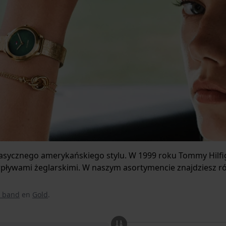
asycznego amerykańskiego stylu. W 1999 roku Tommy Hilfig
wpływami żeglarskimi. W naszym asortymencie znajdziesz róż
r band
en
Gold
.