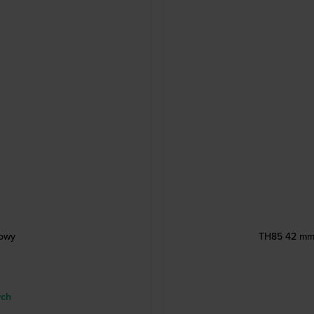
cowy
TH85 42 mm 
ych