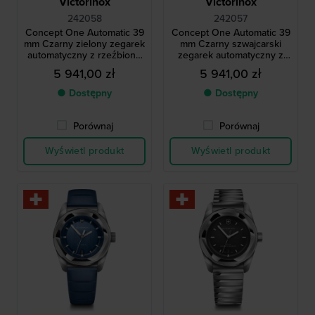
Victorinox
Victorinox
242058
242057
Concept One Automatic 39
Concept One Automatic 39
mm Czarny zielony zegarek
mm Czarny szwajcarski
automatyczny z rzeźbioną
zegarek automatyczny z
ramką i oryginalnym
rzeźbioną ramką i
5 941,00 zł
5 941,00 zł
gumowym paskiem
oryginalnym gumowym
paskiem
● Dostępny
● Dostępny
Porównaj
Porównaj
Wyświetl produkt
Wyświetl produkt