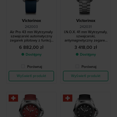
Victorinox
Victorinox
242003
242031
Air Pro 43 mm Wytrzymały
I.N.O.X. 41 mm Wytrzymały,
szwajcarski automatyczny
szwajcarski,
zegarek pilotowy z funkcją
antymagnetyczny zegarek
GMT
kwarcowy
6 882,00 zł
3 418,00 zł
● Dostępny
● Dostępny
Porównaj
Porównaj
Wyświetl produkt
Wyświetl produkt