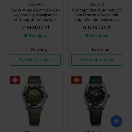
242046
242059
Swiss Army 42 mm Bardzo
Concept One Automatic 39
wytrzymały szwajcarski
mm Czarny szwajcarski
chronograf kwarcowy z
zegarek automatyczny z
datownikiem
rzeźbioną ramką i stalową
2 959,00 zł
6 629,00 zł
bransoletą
● Dostępny
● Dostępny
Porównaj
Porównaj
Wyświetl produkt
Wyświetl produkt