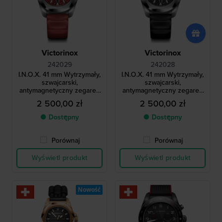
Victorinox
Victorinox
242029
242028
I.N.O.X. 41 mm Wytrzymały,
I.N.O.X. 41 mm Wytrzymały,
szwajcarski,
szwajcarski,
antymagnetyczny zegarek
antymagnetyczny zegarek
kwarcowy
kwarcowy
2 500,00 zł
2 500,00 zł
● Dostępny
● Dostępny
Porównaj
Porównaj
Wyświetl produkt
Wyświetl produkt
Nowość