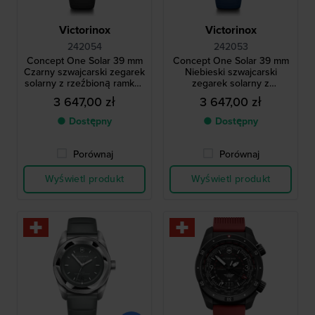
Victorinox
Victorinox
242054
242053
Concept One Solar 39 mm
Concept One Solar 39 mm
Czarny szwajcarski zegarek
Niebieski szwajcarski
solarny z rzeźbioną ramką i
zegarek solarny z
paskiem z prawdziwej gumy
rzeźbioną ramką i paskiem
3 647,00 zł
3 647,00 zł
z prawdziwej gumy
● Dostępny
● Dostępny
Porównaj
Porównaj
Wyświetl produkt
Wyświetl produkt