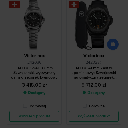
Victorinox
Victorinox
242036
242023.1
I.N.O.X. Small 32 mm
I.N.O.X. 41 mm Zestaw
Szwajcarski, wytrzymały
upominkowy: Szwajcarski
damski zegarek kwarcowy
automatyczny zegarek
męski z włókna węglowego
3 418,00 zł
5 712,00 zł
ze scyzorykiem Victorinox
● Dostępny
● Dostępny
Porównaj
Porównaj
Wyświetl produkt
Wyświetl produkt