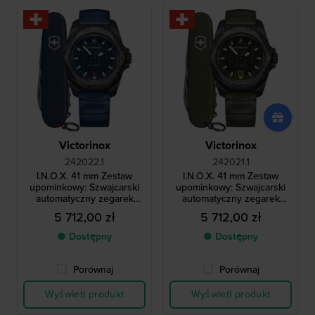
Victorinox
Victorinox
242022.1
242021.1
I.N.O.X. 41 mm Zestaw
I.N.O.X. 41 mm Zestaw
upominkowy: Szwajcarski
upominkowy: Szwajcarski
automatyczny zegarek
automatyczny zegarek
męski z włókna węglowego
męski z włókna węglowego
5 712,00 zł
5 712,00 zł
ze scyzorykiem Victorinox
ze scyzorykiem Victorinox
● Dostępny
● Dostępny
Porównaj
Porównaj
Wyświetl produkt
Wyświetl produkt