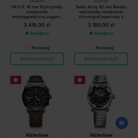
242030
242050
I.N.O.X. 41 mm Wytrzymały,
Swiss Army 42 mm Bardzo
szwajcarski,
wytrzymały szwajcarski
antymagnetyczny zegarek
chronograf kwarcowy z
kwarcowy
datownikiem
3 418,00 zł
3 189,00 zł
● Dostępny
● Dostępny
Porównaj
Porównaj
Wyświetl produkt
Wyświetl produkt
Victorinox
Victorinox