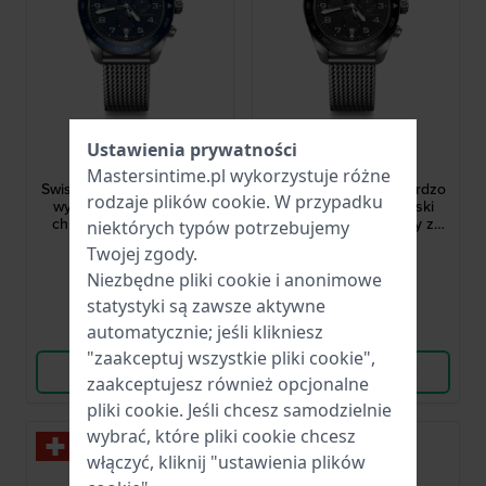
Victorinox
Victorinox
Ustawienia prywatności
242049
242048
Mastersintime.pl wykorzystuje różne
Swiss Army 42 mm Bardzo
Swiss Army 42 mm Bardzo
rodzaje
plików cookie
. W przypadku
wytrzymały szwajcarski
wytrzymały szwajcarski
chronograf kwarcowy z
chronograf kwarcowy z
niektórych typów potrzebujemy
datownikiem
datownikiem
3 189,00 zł
3 189,00 zł
Twojej zgody.
Niezbędne pliki cookie i anonimowe
● Dostępny
● Dostępny
statystyki są zawsze aktywne
automatycznie; jeśli klikniesz
Porównaj
Porównaj
"zaakceptuj wszystkie pliki cookie",
Wyświetl produkt
Wyświetl produkt
zaakceptujesz również opcjonalne
pliki cookie. Jeśli chcesz samodzielnie
wybrać, które pliki cookie chcesz
włączyć, kliknij "ustawienia plików