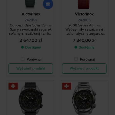
Victorinox
Victorinox
242052
242006
Concept One Solar 39 mm
2000 Series 43 mm
Szary szwajcarski zegarek
Wytrzymały szwajcarski
solarny z rzeźbioną ramką i
automatyczny zegarek
paskiem z prawdziwej gumy
pilotowy z funkcją GMT
3 647,00 zł
7 340,00 zł
● Dostępny
● Dostępny
Porównaj
Porównaj
Wyświetl produkt
Wyświetl produkt