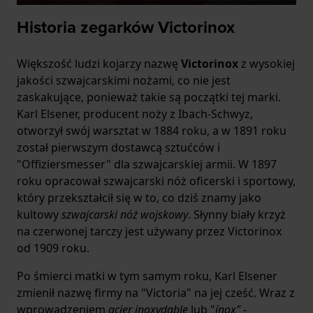
Historia zegarków Victorinox
Większość ludzi kojarzy nazwę
Victorinox
z wysokiej
jakości szwajcarskimi nożami, co nie jest
zaskakujące, ponieważ takie są początki tej marki.
Karl Elsener, producent noży z Ibach-Schwyz,
otworzył swój warsztat w 1884 roku, a w 1891 roku
został pierwszym dostawcą sztućców i
"Offiziersmesser" dla szwajcarskiej armii. W 1897
roku opracował szwajcarski nóż oficerski i sportowy,
który przekształcił się w to, co dziś znamy jako
kultowy
szwajcarski nóż wojskowy
. Słynny biały krzyż
na czerwonej tarczy jest używany przez Victorinox
od 1909 roku.
Po śmierci matki w tym samym roku, Karl Elsener
zmienił nazwę firmy na "Victoria" na jej cześć. Wraz z
wprowadzeniem
acier inoxydable
lub "
ínox"
-