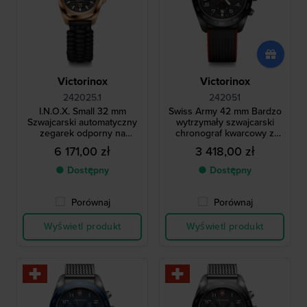
Victorinox
Victorinox
242025.1
242051
I.N.O.X. Small 32 mm
Swiss Army 42 mm Bardzo
Szwajcarski automatyczny
wytrzymały szwajcarski
zegarek odporny na
chronograf kwarcowy z
wstrząsy z dodatkowym
datownikiem
6 171,00 zł
3 418,00 zł
paskiem i portfelem na
akcesoria
● Dostępny
● Dostępny
Porównaj
Porównaj
Wyświetl produkt
Wyświetl produkt