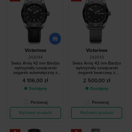
Victorinox
Victorinox
242044
242043
Swiss Army 42 mm Bardzo
Swiss Army 42 mm Bardzo
wytrzymały szwajcarski
wytrzymały szwajcarski
zegarek automatyczny z
zegarek kwarcowy z
datownikiem
datownikiem dziennym
4 106,00 zł
2 500,00 zł
● Dostępny
● Dostępny
Porównaj
Porównaj
Wyświetl produkt
Wyświetl produkt