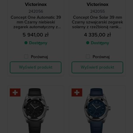
Victorinox
Victorinox
242056
242055
Concept One Automatic 39
Concept One Solar 39 mm
mm Czarny niebieski
Czarny szwajcarski zegarek
zegarek automatyczny z
solarny z rzeźbioną ramką i
rzeźbioną ramką i
stalową bransoletą
5 941,00 zł
4 335,00 zł
oryginalnym gumowym
paskiem
● Dostępny
● Dostępny
Porównaj
Porównaj
Wyświetl produkt
Wyświetl produkt