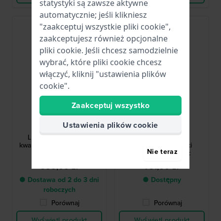
statystyki są zawsze aktywne
automatycznie; jeśli klikniesz
Nowość
"zaakceptuj wszystkie pliki cookie",
zaakceptujesz również opcjonalne
pliki cookie. Jeśli chcesz samodzielnie
wybrać, które pliki cookie chcesz
włączyć, kliknij "ustawienia plików
cookie".
Zaakceptuj wszystko
Calvin Klein
Calvin Klein
Ustawienia plików cookie
25100169
25100198
Luxe 34 mm Srebrny
Light 16 mm Złoty
kwarcowy damski zegarek
prostokątny damski
Nie teraz
kwarcowy zegarek
685,00 zł
731,00 zł
● Dostawa od 2 do 3 dni
● Dostępny
roboczych
Porównaj
Porównaj
Wyświetl produkt
Wyświetl produkt