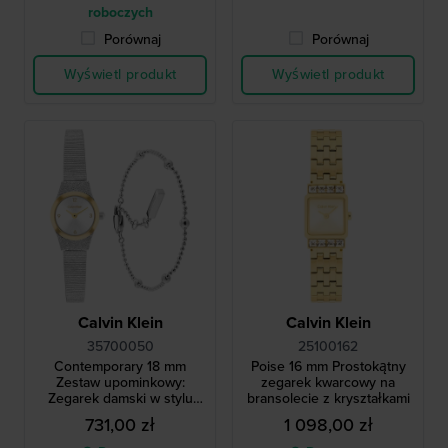
roboczych
Porównaj
Porównaj
Wyświetl produkt
Wyświetl produkt
Calvin Klein
Calvin Klein
35700050
25100162
Contemporary 18 mm
Poise 16 mm Prostokątny
Zestaw upominkowy:
zegarek kwarcowy na
Zegarek damski w stylu
bransolecie z kryształkami
vintage z biżuteryjną
731,00 zł
1 098,00 zł
bransoletką