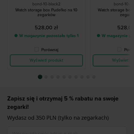
bond-10-black2
bond-10-B
Watch storage box Pudełko na 10
Watch storage box
zegarków
zegark
528,00 zł
528,00
● W magazynie pozostało tylko 1
● W magazynie poz
Porównaj
Poró
Wyświetl produkt
Wyświetl p
Zapisz się i otrzymaj 5 % rabatu na swoje
zegarki!
Wydasz od 350 PLN (tylko na zegarkach)