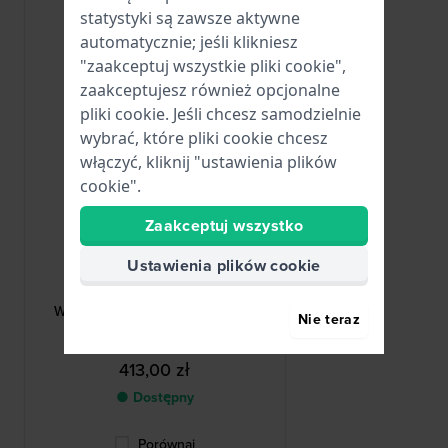
statystyki są zawsze aktywne
automatycznie; jeśli klikniesz
"zaakceptuj wszystkie pliki cookie",
zaakceptujesz również opcjonalne
pliki cookie. Jeśli chcesz samodzielnie
wybrać, które pliki cookie chcesz
włączyć, kliknij "ustawienia plików
cookie".
Zaakceptuj wszystko
Ustawienia plików cookie
HWG
bond-6-brown1
Watch storage box Pudełko na 6
Nie teraz
zegarków
413,00 zł
● Dostępny
Porównaj