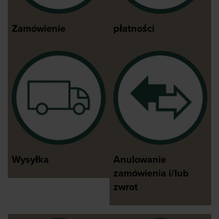
Zamówienie
płatności
Wysyłka
Anulowanie
zamówienia i/lub
zwrot