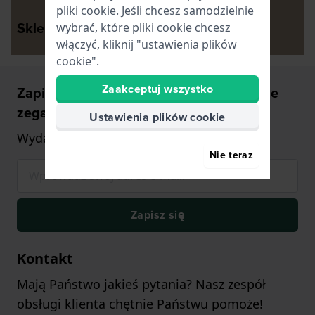
pliki cookie. Jeśli chcesz samodzielnie
Sklepy
Informacje
wybrać, które pliki cookie chcesz
włączyć, kliknij "ustawienia plików
cookie".
Zaakceptuj wszystko
Zapisz się i otrzymaj 5 % rabatu na swoje
zegarki!
Ustawienia plików cookie
Wydasz od 350 PLN (tylko na zegarkach)
Nie teraz
Zapisz się
Kontakt
Mają Państwo jakieś pytania? Nasz zespół
obsługi klienta chętnie Państwu pomoże!