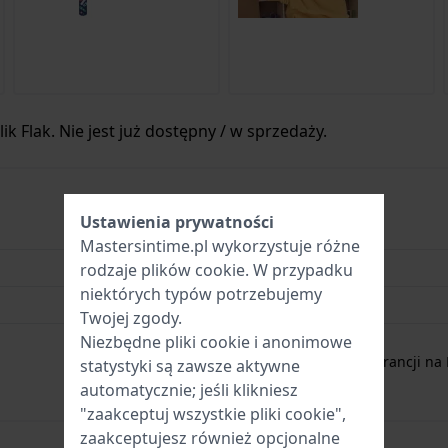
ik Flak. Nie jest już dostępny / w sprzedaży.
Ustawienia prywatności
7610522894631
Mastersintime.pl wykorzystuje różne
30 mm
rodzaje
plików cookie
. W przypadku
niektórych typów potrzebujemy
3 Bar (mycie rąk)
Twojej zgody.
Niezbędne pliki cookie i anonimowe
2-letnia gwarancja
Bezpłatnie
1 rok gwarancji na 
statystyki są zawsze aktywne
automatycznie; jeśli klikniesz
"zaakceptuj wszystkie pliki cookie",
zaakceptujesz również opcjonalne