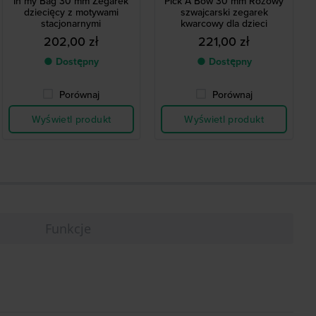
In my Bag 30 mm Zegarek
Pick A Bow 30 mm Różowy
dziecięcy z motywami
szwajcarski zegarek
stacjonarnymi
kwarcowy dla dzieci
202,00 zł
221,00 zł
● Dostępny
● Dostępny
Porównaj
Porównaj
Wyświetl produkt
Wyświetl produkt
Funkcje