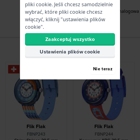
pliki cookie. Jeśli chcesz samodzielnie
Godziny - Wskazówka analogowa
wybrać, które pliki cookie chcesz
włączyć, kliknij "ustawienia plików
cookie".
Zaakceptuj wszystko
Ustawienia plików cookie
Bestseller
Nie teraz
Flik Flak
Flik Flak
FBNP243
FBNP244