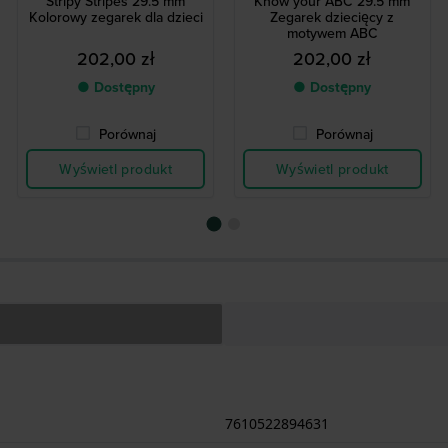
Stripy Stripes 29.5 mm
Know your ABC 29.5 mm
Kolorowy zegarek dla dzieci
Zegarek dziecięcy z
motywem ABC
202,00 zł
202,00 zł
● Dostępny
● Dostępny
Porównaj
Porównaj
Wyświetl produkt
Wyświetl produkt
7610522894631