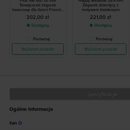
Fear me not! 30 mm
Happy Meadow 29.5 mm
Szwajcarski zegarek
Zegarek dziecięcy z
kwarcowy dla dzieci Friendly
motywem kwiatowym
Monsters
202,00 zł
221,00 zł
● Dostępny
● Dostępny
Porównaj
Porównaj
Wyświetl produkt
Wyświetl produkt
Specyfikacje
Ogólne Informacje
Ean