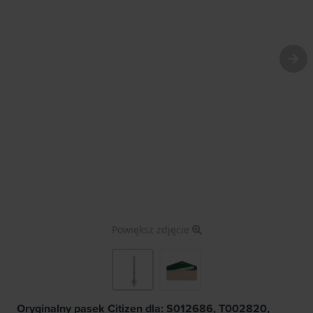
Powiększ zdjęcie
Oryginalny pasek Citizen dla: S012686, T002820,