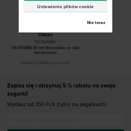
Ustawienia plików cookie
Nie teraz
Citizen
59-S00885
59-S00885 10 mm Bransoleta ze stali
nierdzewnej
Kolekcja Historyczna marki
Zapisz się i otrzymaj 5 % rabatu na swoje
zegarki!
Wydasz od 350 PLN (tylko na zegarkach)