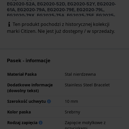
EG2020-52A, EG2020-52D, EG2020-52Y, EG2020-
61A, EG2020-79A, EG2020-79E, EG2020-79L,
EG2020-79X, EG2025-75A, EG2025-75E, EG2025-
75X, EG2027-53A
Ten produkt pochodzi z historycznej kolekcji
marki Citizen. Nie jest już dostępny / w sprzedaży.
Pasek - informacje
Materiał Paska
Stal nierdzewna
Dodatkowe informacje
Stainless Steel Bracelet
(dowolny tekst)
Szerokość uchwytu
10 mm
Kolor paska
Srebrny
Rodzaj zapięcia
Zapięcie motylkowe z
przyciskami