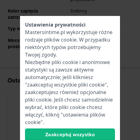
Kolor zapięcia
Srebrny
zatrzaskowego
Ustawienia prywatności
Typ mocowania
Kołki sprężyste
Mastersintime.pl wykorzystuje różne
rodzaje
plików cookie
. W przypadku
Mocowanie za pomocą
Nie
prostego bolca
niektórych typów potrzebujemy
Twojej zgody.
Niezbędne pliki cookie i anonimowe
statystyki są zawsze aktywne
automatycznie; jeśli klikniesz
Ostatnio oglądane
"zaakceptuj wszystkie pliki cookie",
zaakceptujesz również opcjonalne
pliki cookie. Jeśli chcesz samodzielnie
wybrać, które pliki cookie chcesz
włączyć, kliknij "ustawienia plików
cookie".
Zaakceptuj wszystko