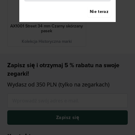
Nie teraz
Armani Exchange
AAX1001
AX1001 Street 34 mm Czarny skórzany
pasek
Kolekcja Historyczna marki
Zapisz się i otrzymaj 5 % rabatu na swoje
zegarki!
Wydasz od 350 PLN (tylko na zegarkach)
Zapisz się