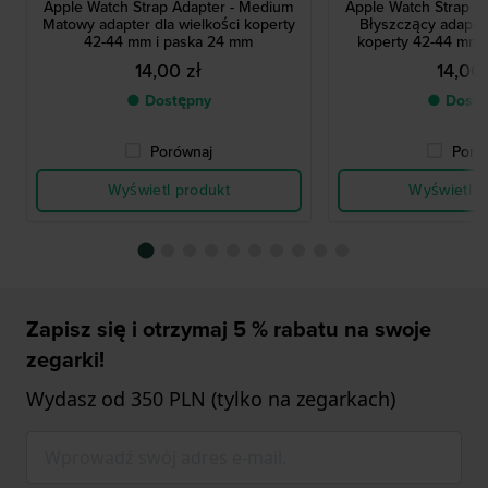
Apple Watch Strap Adapter - Medium
Apple Watch Strap A
Matowy adapter dla wielkości koperty
Błyszczący adapter
42-44 mm i paska 24 mm
koperty 42-44 mm 
14,00 zł
14,00 
● Dostępny
● Dostę
Porównaj
Poró
Wyświetl produkt
Wyświetl p
Zapisz się i otrzymaj 5 % rabatu na swoje
zegarki!
Wydasz od 350 PLN (tylko na zegarkach)