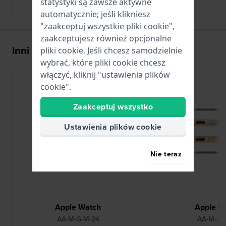
statystyki są zawsze aktywne
Kolekcja Historyczna marki
automatycznie; jeśli klikniesz
"zaakceptuj wszystkie pliki cookie",
zaakceptujesz również opcjonalne
Inni kupili także
pliki cookie. Jeśli chcesz samodzielnie
wybrać, które pliki cookie chcesz
włączyć, kliknij "ustawienia plików
cookie".
Zaakceptuj wszystko
Ustawienia plików cookie
Nie teraz
Apple Watch
Apple W
AA-M-G-M-24
AA-M-G-