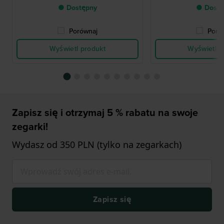
● Dostępny
● Dostę
Porównaj
Poró
Wyświetl produkt
Wyświetl p
Zapisz się i otrzymaj 5 % rabatu na swoje
zegarki!
Wydasz od 350 PLN (tylko na zegarkach)
Zapisz się