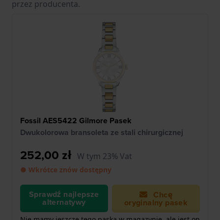
przez producenta.
Fossil AES5422 Gilmore Pasek
Dwukolorowa bransoleta ze stali chirurgicznej
252,00 zł
W tym 23% Vat
● Wkrótce znów dostępny
Sprawdź najlepsze
Chcę
alternatywy
oryginalny pasek
Nie mamy jeszcze tego paska w magazynie, ale jest on