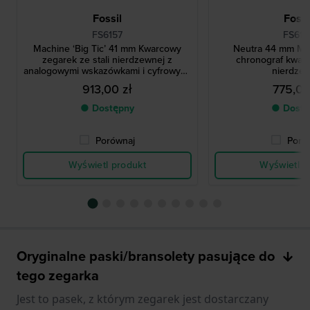
Fossil
Fossi
FS6157
FS616
Machine ‘Big Ticʼ 41 mm Kwarcowy
Neutra 44 mm Min
zegarek ze stali nierdzewnej z
chronograf kwarc
analogowymi wskazówkami i cyfrowymi
nierdze
sekundami
913,00 zł
775,00
● Dostępny
● Dostę
Porównaj
Poró
Wyświetl produkt
Wyświetl p
Oryginalne paski/bransolety pasujące do
tego zegarka
Jest to pasek, z którym zegarek jest dostarczany