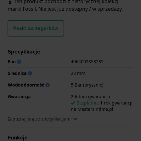
Ten produkt pochodzi z historycznej kolekcji
marki Fossil. Nie jest już dostępny / w sprzedaży.
Paski do zegarków
Specyfikacje
Ean
4064092353235
Średnica
28 mm
Wodoodporność
5 Bar (prysznic)
Gwarancja
2-letnia gwarancja
Bezpłatnie
1 rok gwarancji
na Mastersintime.pl
Zapoznaj się ze specyfikacjami
Funkcje