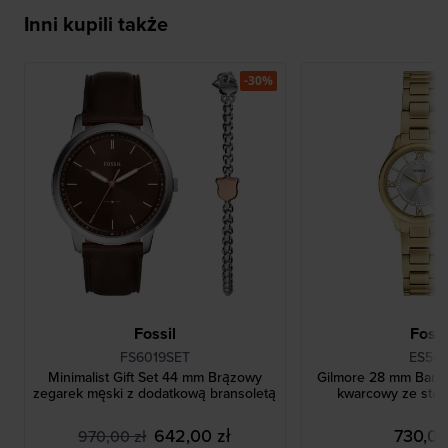
Inni kupili także
-30%
Fossil
Fossi
FS6019SET
ES542
Minimalist Gift Set 44 mm Brązowy
Gilmore 28 mm Bard
zegarek męski z dodatkową bransoletą
kwarcowy ze stali
642,00 zł
730,00
970,00 zł