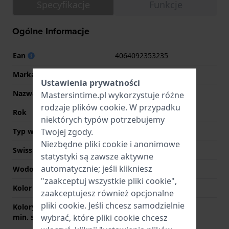
Specyfikacje
Funkcje
Ogólne Informacje
Ean
4064092353235
Marka
Fossil
Ustawienia prywatności
Nazwa
Gilmore
Mastersintime.pl wykorzystuje różne
rodzaje
plików cookie
. W przypadku
Rok
2025 Jesień/Zima
niektórych typów potrzebujemy
Typ wyświetlacza
Analogowy
Twojej zgody.
Niezbędne pliki cookie i anonimowe
Swiss Made
Nie
statystyki są zawsze aktywne
automatycznie; jeśli klikniesz
Wodoodporność
5 Bar (prysznic)
"zaakceptuj wszystkie pliki cookie",
Kolor tarczy
Srebrny
zaakceptujesz również opcjonalne
pliki cookie. Jeśli chcesz samodzielnie
Kolory wskazówek (godz.
Złoty, Złoty, Złoty
min. sek.)
wybrać, które pliki cookie chcesz