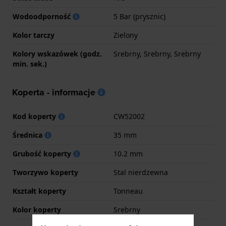
Wodoodporność
5 Bar (prysznic)
Kolor tarczy
Zielony
Kolory wskazówek (godz.
Srebrny, Srebrny, Srebrny
min. sek.)
Koperta - informacje
Kod koperty
CW52002
Średnica
35 mm
Grubość koperty
10.2 mm
Tworzywo koperty
Stal nierdzewna
Kształt koperty
Tonneau
Kolor koperty
Srebrny