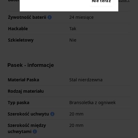
Nie teraz
SG6 / AG6 Bateria
Żywotność baterii
24 miesiące
Hackable
Tak
Szkieletowy
Nie
Pasek - informacje
Materiał Paska
Stal nierdzewna
Rodzaj materiału
Typ paska
Bransoletka z ogniwek
Szerokość uchwytu
20 mm
Szerokość między
20 mm
uchwytami