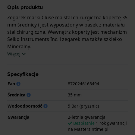
Opis produktu
Zegarek marki Cluse ma stal chirurgiczna kopertę 35
mm średnicy i jest wyposażony w pasek z materiału
stal chirurgiczna. Wewnątrz koperty jest mechanizm
Seiko Instruments Inc. i zegarek ma także szkiełko
Mineralny.
Więcej
Zegarek jest wodoodporny do 5ATM. Oznacza to, że
w tym zegarku możesz brać prysznic. Zegarek ma 2-
Specyfikacje
letnia gwarancja.
Ean
8720246165494
.
Średnica
35 mm
Wodoodporność
5 Bar (prysznic)
Gwarancja
2-letnia gwarancja
Bezpłatnie
1 rok gwarancji
na Mastersintime.pl