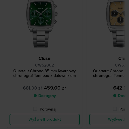
Cluse
Clus
CW52002
CW520
Quartaut Chrono 35 mm Kwarcowy
Quartaut Chrono 3
chronograf Tonneau z datownikiem
chronograf Tonneau
459,00 zł
642,00
681,00 zł
● Dostępny
● Dostę
Porównaj
Poró
Wyświetl produkt
Wyświetl p