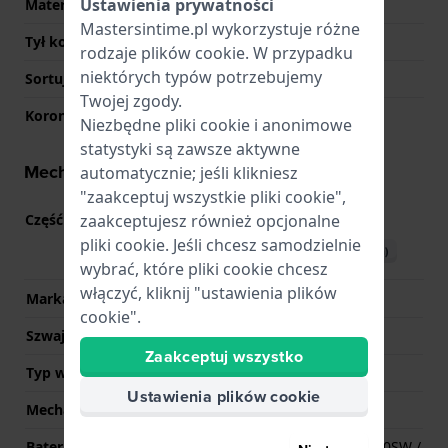
Ustawienia prywatności
Materiał tyłu koperty
Stal nierdzewna
Mastersintime.pl wykorzystuje różne
Tył koperty
Pokrywa ciśnieniowa
rodzaje
plików cookie
. W przypadku
niektórych typów potrzebujemy
Sortuj szkiełka
Mineralny
Twojej zgody.
Korona
Koronka wyciągana
Niezbędne pliki cookie i anonimowe
statystyki są zawsze aktywne
Mechanizm - informacje
automatycznie; jeśli klikniesz
"zaakceptuj wszystkie pliki cookie",
zaakceptujesz również opcjonalne
Część mechanizmu nr
VD53
(
Zobacz specyfikacje
)
pliki cookie. Jeśli chcesz samodzielnie
Pobierz instrukcję (English)
wybrać, które pliki cookie chcesz
włączyć, kliknij "ustawienia plików
Marka Movement
Seiko Instruments Inc.
cookie".
Szwajcarski mechanizm
Nie
Zaakceptuj wszystko
Typ wyświetlacza
Analogowy
Ustawienia plików cookie
Mechanizm
Kwarcowy
Bateria
Renata R371 371 / SR920SW /