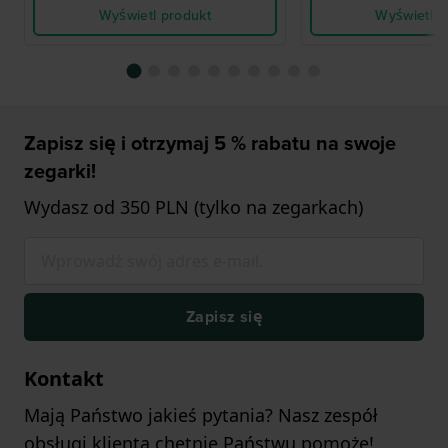
Wyświetl produkt
Wyświetl p
Zapisz się i otrzymaj 5 % rabatu na swoje
zegarki!
Wydasz od 350 PLN (tylko na zegarkach)
Zapisz się
Kontakt
Mają Państwo jakieś pytania? Nasz zespół
obsługi klienta chętnie Państwu pomoże!