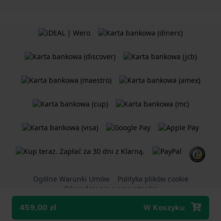
Ogólne Warunki Umów
Polityka plików cookie
Oświadczenie o prywatności
459,00 zł
W Koszyku
Sklep internetowy
Holland Watch Group B.V.