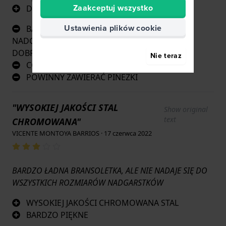
Zaakceptuj wszystko
DOBRA JAKOŚĆ MATERIAŁU
Ustawienia plików cookie
BARDZO CIASNE DOPASOWANIE, JEŚLI
NADGARSTEK JEST NIECO SZEROKI, NIE PASUJE
DOBRZE
Nie teraz
COŚ W SAM RAZ NA MÓJ NADGARSTEK
POWINNY ZAWIERAĆ PINEZKI
"WYSOKIEJ JAKOŚCI STAL
Show original
text
CHROMOWANA"
VICENTE MONTOYA BARRIOS · 17 czerwca 2022
BARDZO ŁADNA BRANSOLETKA, ALE NIE NADAJE SIĘ DO
WSZYSTKICH ROZMIARÓW NADGARSTKÓW
WYSOKIEJ JAKOŚCI CHROMOWANA STAL
BARDZO PIĘKNE