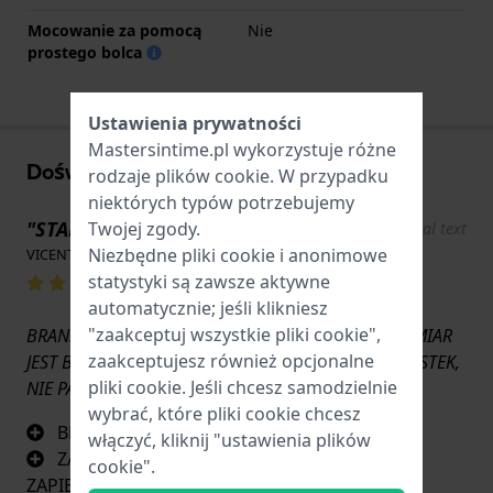
Mocowanie za pomocą
Nie
prostego bolca
Ustawienia prywatności
Mastersintime.pl wykorzystuje różne
Doświadczenia użytkowników
rodzaje
plików cookie
. W przypadku
niektórych typów potrzebujemy
"STAL WYSOKIEJ JAKOŚCI"
Twojej zgody.
Show original text
Niezbędne pliki cookie i anonimowe
VICENTE MONTOYA BARRIOS · 17 czerwca 2022
statystyki są zawsze aktywne
automatycznie; jeśli klikniesz
"zaakceptuj wszystkie pliki cookie",
BRANSOLETKA BARDZO DOBREJ JAKOŚCI, ALE ROZMIAR
zaakceptujesz również opcjonalne
JEST BARDZO CIASNY, JEŚLI MASZ SZEROKI NADGARSTEK,
pliki cookie. Jeśli chcesz samodzielnie
NIE PASUJE DOBRZE.
wybrać, które pliki cookie chcesz
BRANSOLETKA BARDZO DOBREJ JAKOŚCI
włączyć, kliknij "ustawienia plików
ZAPIĘCIE TYPU DEPLOYANT JEST TYPEM
cookie".
ZAPIĘCIA, KTÓRE LUBIĘ NAJBARDZIEJ.