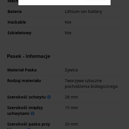
Mechanizm
Kwarc słoneczny
Bateria
Lithium-ion battery
Hackable
Nie
Szkieletowy
Nie
Pasek - informacje
Materiał Paska
Żywica
Rodzaj materiału
Tworzywa sztuczne
pochodzenia biologicznego
Szerokość uchwytu
28 mm
Szerokość między
15 mm
uchwytami
Szerokość paska przy
20 mm