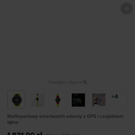
Powiększ zdjęcie
+4
Multisportowy smartwatch solarny z GPS i czujnikiem
tętna
1 831,00 zł