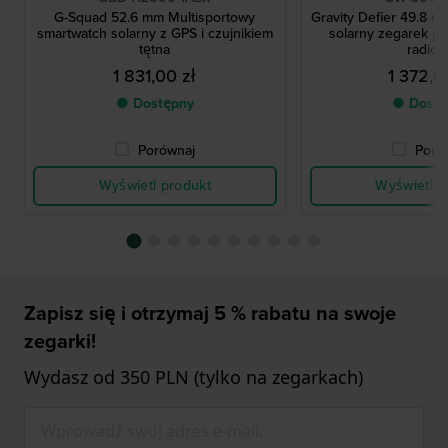
G-Squad 52.6 mm Multisportowy
Gravity Defier 49.8
smartwatch solarny z GPS i czujnikiem
solarny zegarek pi
tętna
radio
1 831,00 zł
1 372,0
● Dostępny
● Dostę
Porównaj
Poró
Wyświetl produkt
Wyświetl p
Zapisz się i otrzymaj 5 % rabatu na swoje
zegarki!
Wydasz od 350 PLN (tylko na zegarkach)