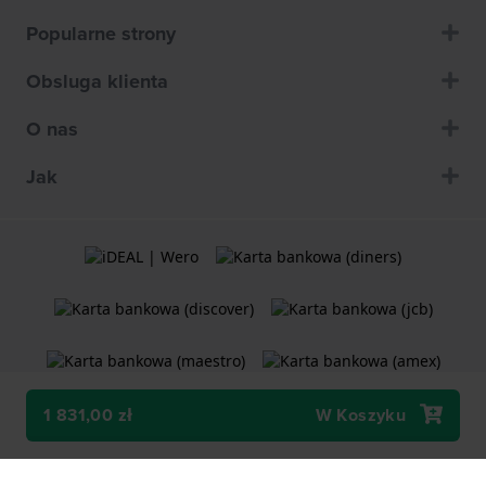
Popularne strony
Obsluga klienta
O nas
Jak
1 831,00 zł
W Koszyku