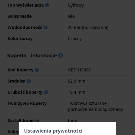
Typ wyświetlacza
Cyfrowy
Swiss Made
Nie
Wodoodporność
20 Bar (nurkowanie)
Kolor tarczy
Czarny
Koperta - informacje
Kod koperty
GBD-H2000
Średnica
52.6 mm
Grubość koperty
19.4 mm
Tworzywo koperty
Tworzywa sztuczne
pochodzenia biologicznego
Kształt koperty
Inne
Ustawienia prywatności
Kolor koperty
Czarny