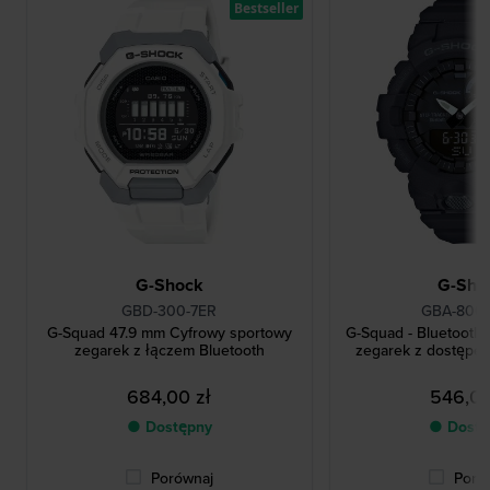
Bestseller
G-Shock
G-Sho
GBD-300-7ER
GBA-800-
G-Squad 47.9 mm Cyfrowy sportowy
G-Squad - Bluetooth
zegarek z łączem Bluetooth
zegarek z dostępe
684,00 zł
546,00
● Dostępny
● Dostę
Porównaj
Poró