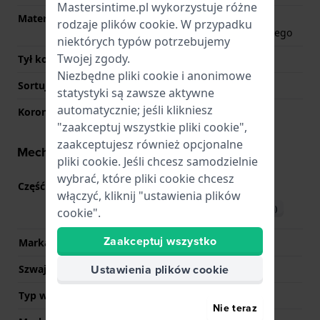
Mastersintime.pl wykorzystuje różne
Materiał tyłu koperty
Tworzywa sztuczne
rodzaje
plików cookie
. W przypadku
pochodzenia biologicznego
niektórych typów potrzebujemy
Twojej zgody.
Tył koperty
Zamknięte śrubkami
Niezbędne pliki cookie i anonimowe
Sortuj szkiełka
Mineralny
statystyki są zawsze aktywne
automatycznie; jeśli klikniesz
Korona
Koronka wciskana
"zaakceptuj wszystkie pliki cookie",
zaakceptujesz również opcjonalne
Mechanizm - informacje
pliki cookie. Jeśli chcesz samodzielnie
wybrać, które pliki cookie chcesz
Część mechanizmu nr
3515
(
Zobacz specyfikacje
)
włączyć, kliknij "ustawienia plików
Pobierz instrukcję (English)
cookie".
Zaakceptuj wszystko
Marka Movement
Casio
Ustawienia plików cookie
Szwajcarski mechanizm
Nie
Typ wyświetlacza
Cyfrowy
Nie teraz