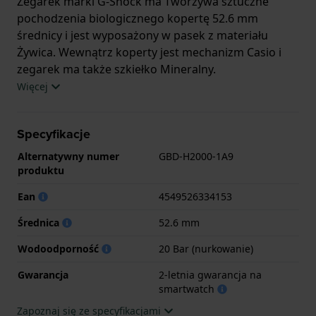
Zegarek marki G-Shock ma Tworzywa sztuczne
pochodzenia biologicznego kopertę 52.6 mm
średnicy i jest wyposażony w pasek z materiału
Żywica. Wewnątrz koperty jest mechanizm Casio i
zegarek ma także szkiełko Mineralny.
Więcej
Zegarek jest wodoodporny do 20ATM. Oznacza to,
że zegarek nadaje się do nurkowania. Zegarek ma
Specyfikacje
2-letnia gwarancja na smartwatch
Alternatywny numer
GBD-H2000-1A9
produktu
.
Ean
4549526334153
.
Średnica
52.6 mm
Wodoodporność
20 Bar (nurkowanie)
Gwarancja
2-letnia gwarancja na
smartwatch
Zapoznaj się ze specyfikacjami