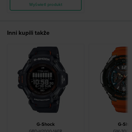
Wyświetl produkt
Inni kupili także
G-Shock
G-Sho
GBD-H2000-1AER
GW-3000