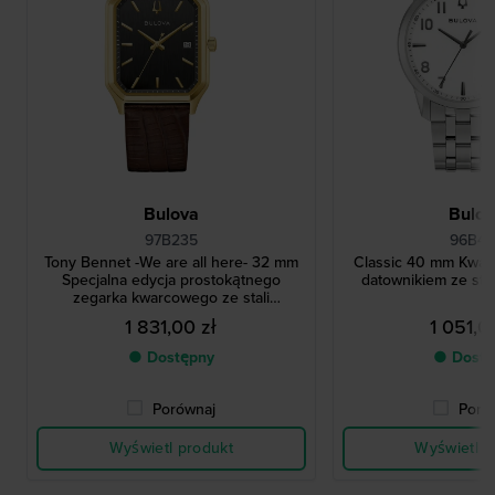
Bulova
Bulo
97B235
96B47
Tony Bennet -We are all here- 32 mm
Classic 40 mm Kwar
Specjalna edycja prostokątnego
datownikiem ze stal
zegarka kwarcowego ze stali
nierdzewnej w stylu vintage
1 831,00 zł
1 051,0
● Dostępny
● Dostę
Porównaj
Poró
Wyświetl produkt
Wyświetl p