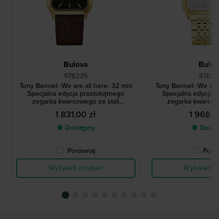
Bulova
Bulo
97B235
97B23
Tony Bennet -We are all here- 32 mm
Tony Bennet -We are
Specjalna edycja prostokątnego
Specjalna edycja 
zegarka kwarcowego ze stali
zegarka kwarcowe
nierdzewnej w stylu vintage
nierdzewnej w st
1 831,00 zł
1 968,0
● Dostępny
● Dostę
Porównaj
Poró
Wyświetl produkt
Wyświetl p