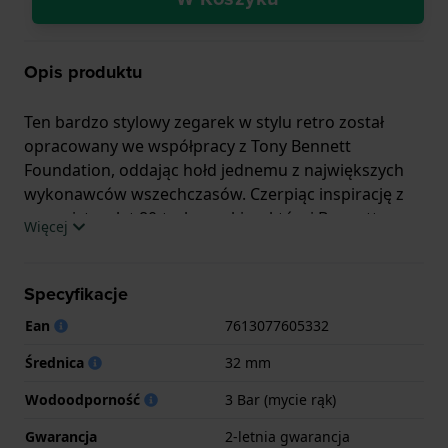
Opis produktu
Ten bardzo stylowy zegarek w stylu retro został
opracowany we współpracy z Tony Bennett
Foundation, oddając hołd jednemu z największych
wykonawców wszechczasów. Czerpiąc inspirację z
wzornictwa lat 80-tych, epoki, w której Bennett
Więcej
powrócił, koperta ma elegancki, kanciasty,
polerowany, fasetowany kształt. Pionowo
szczotkowana tarcza posiada sekundnik, który ma
Specyfikacje
przeciwwagę w kształcie charakterystycznej złożonej
Ean
7613077605332
poszetki Bennetta. Podpis Tony'ego Bennetta z tyłu
koperty uzupełnia muzyczny motyw tej serii
Średnica
32 mm
zegarków, obejmującej trzy bardzo różne modele.
Wodoodporność
3 Bar (mycie rąk)
Gwarancja
2-letnia gwarancja