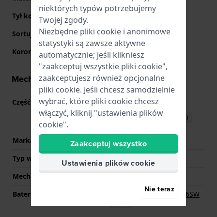
niektórych typów potrzebujemy
Tył koperty
Pokrywa ciśnieniowa
Twojej zgody.
Niezbędne pliki cookie i anonimowe
Sortuj szkiełka
Sapphire
statystyki są zawsze aktywne
Korona
Koronka wyciągana
automatycznie; jeśli klikniesz
"zaakceptuj wszystkie pliki cookie",
zaakceptujesz również opcjonalne
Mechanizm - informacje
pliki cookie. Jeśli chcesz samodzielnie
wybrać, które pliki cookie chcesz
Część mechanizmu nr
9U13
(
Zobacz specyfikacje
)
włączyć, kliknij "ustawienia plików
Pobierz instrukcję (English)
cookie".
Marka Movement
Miyota
Zaakceptuj wszystko
Typ wyświetlacza
Analogowy
Ustawienia plików cookie
Mechanizm
Kwarcowy
Nie teraz
Bateria
Renata R373 373 / SR916SW
Bateria