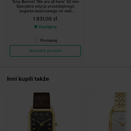
Tony Bennet 'We are all here' 32 mm
Specjalna edycja prostokątnego
zegarka kwarcowego ze stali
nierdzewnej w stylu vintage
1 831,00 zł
● Dostępny
Porównaj
Wyświetl produkt
Inni kupili także