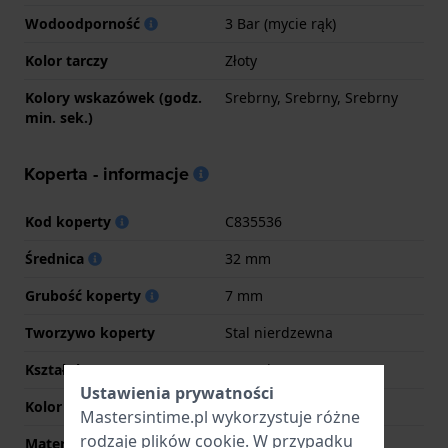
Wodoodporność
3 Bar (mycie rąk)
Kolor tarczy
Złoty
Kolory wskazówek (godz.
Srebrny, Srebrny, Srebrny
min. sek.)
Koperta - informacje
Kod koperty
C835536
Średnica
32 mm
Grubość koperty
7 mm
Tworzywo koperty
Stal nierdzewna
Kształt koperty
Prostokątny
Ustawienia prywatności
Kolor koperty
Srebrny
Mastersintime.pl wykorzystuje różne
rodzaje
plików cookie
. W przypadku
Materiał tyłu koperty
Stal nierdzewna