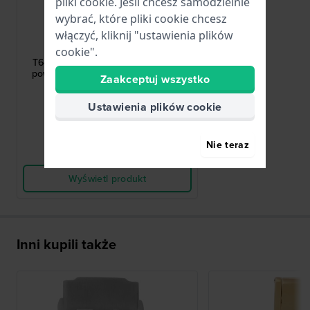
pliki cookie. Jeśli chcesz samodzielnie
wybrać, które pliki cookie chcesz
Tissot
włączyć, kliknij "ustawienia plików
T640028389
cookie".
T640.32 Stalowa klamra motylkowa
powlekana różowym złotem 22 mm
Zaakceptuj wszystko
330,00 zł
Ustawienia plików cookie
● Dostępny
Nie teraz
Porównaj
Wyświetl produkt
Inni kupili także