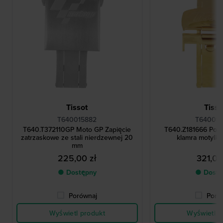
Tissot
Tisso
T640015882
T640015
T640.T372110GP Moto GP Zapięcie
T640.Z181666 Pozł
zatrzaskowe ze stali nierdzewnej 20
klamra motylk
mm
225,00 zł
321,00
● Dostępny
● Dostę
Porównaj
Poró
Wyświetl produkt
Wyświetl p