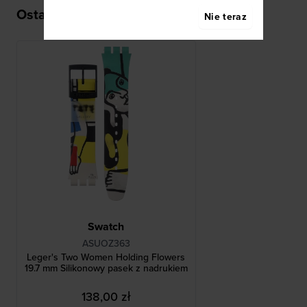
Ostatnio oglądane
Nie teraz
Swatch
ASUOZ363
Leger's Two Women Holding Flowers
19.7 mm Silikonowy pasek z nadrukiem
138,00 zł