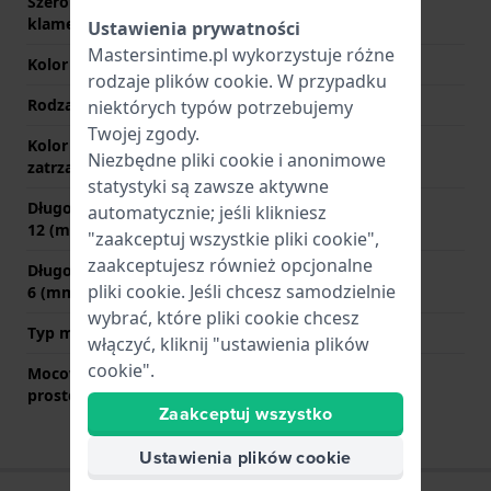
Szerokość paska przy
19 mm
klamerce
Ustawienia prywatności
Mastersintime.pl wykorzystuje różne
Kolor paska
Nadruk
rodzaje
plików cookie
. W przypadku
Rodzaj zapięcia
Sprzączka
niektórych typów potrzebujemy
Twojej zgody.
Kolor zapięcia
Czarny
Niezbędne pliki cookie i anonimowe
zatrzaskowego
statystyki są zawsze aktywne
Długość paska na godzinie
80 mm
automatycznie; jeśli klikniesz
12 (mm)
"zaakceptuj wszystkie pliki cookie",
zaakceptujesz również opcjonalne
Długość paska na godzinie
120 mm
pliki cookie. Jeśli chcesz samodzielnie
6 (mm)
wybrać, które pliki cookie chcesz
Typ mocowania
Stalowe sworznie
włączyć, kliknij "ustawienia plików
cookie".
Mocowanie za pomocą
Nie
prostego bolca
Zaakceptuj wszystko
Ustawienia plików cookie