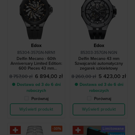
Edox
Edox
85304-357GN-NRN1
85303-357GN-NGN
Delfin Mecano - 60th
Delfin Mecano 43 mm
Anniversary Limited Edition:
Szwajcarski automatyczny
600 Pieces 43 mm
zegarek szkieletowy
Szwajcarski automatyczny
6 894,00 zł
5 423,00 zł
8 757,00 zł
8 260,00 zł
zegarek z wodoodporną
torebką
● Dostawa od 3 do 6 dni
● Dostawa od 3 do 6 dni
roboczych
roboczych
Porównaj
Porównaj
Wyświetl produkt
Wyświetl produkt
-30%
Limitowane