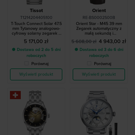
Tissot
Orient
T1214204405100
RE-BS0002S00B
T-Touch Connect Solar 47.5
Orient Star - M45 39 mm
mm Tytanowy analogowo-
Zegarek automatyczny z
cyfrowy solarny zegarek z
małą sekundą i
bluetooth
wskaźnikiem rezerwy mocy
5 171,00 zł
4 943,00 zł
5 608,00 zł
● Dostawa od 2 do 5 dni
● Dostawa od 3 do 6 dni
roboczych
roboczych
Porównaj
Porównaj
Wyświetl produkt
Wyświetl produkt