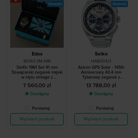
Nowość
Nowość
Edox
Seiko
80143-3M-NIN
HAB004J1
Delfin 1961 Set 41 mm
Astron GPS Solar - 145th
Szwajcarski zegarek męski
Anniversary 43.4 mm
w stylu vintage z
Tytanowy zegarek z
limitowanej edycji, z
napędem słonecznym,
7 560,00 zł
13 788,00 zł
dodatkowym skórzanym
funkcją podwójnego czasu i
paskiem
GPS, z dodatkowym
● Dostępny
● Dostępny
paskiem gumowym,
dostępny w limitowanej
edycji
Porównaj
Porównaj
Wyświetl produkt
Wyświetl produkt