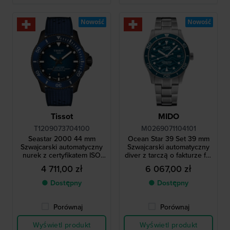
Nowość
Nowość
Tissot
MIDO
T1209073704100
M0269071104101
Seastar 2000 44 mm
Ocean Star 39 Set 39 mm
Szwajcarski automatyczny
Szwajcarski automatyczny
nurek z certyfikatem ISO
diver z tarczą o fakturze fali
6425 z zaworem
i dodatkowym gumowym
4 711,00 zł
6 067,00 zł
ciśnieniowym i
paskiem
ceramicznym bezelem
● Dostępny
● Dostępny
Porównaj
Porównaj
Wyświetl produkt
Wyświetl produkt