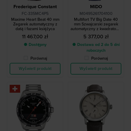
Frederique Constant
MIDO
FC-335MC4P5
M0495261704100
Maxime Heart Beat 40 mm
Multifort TV Big Date 40
Zegarek automatyczny z
mm Szwajcarski zegarek
datą i fazami księżyca
automatyczny z kwadratową
kopertą TV i dużym
11 467,00 zł
5 377,00 zł
datownikiem
● Dostępny
● Dostawa od 2 do 5 dni
roboczych
Porównaj
Porównaj
Wyświetl produkt
Wyświetl produkt