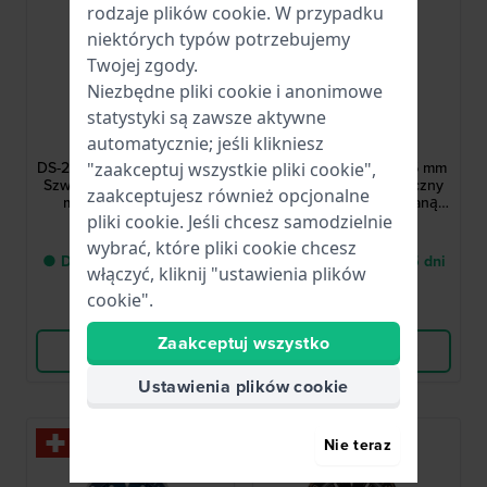
rodzaje
plików cookie
. W przypadku
niektórych typów potrzebujemy
Twojej zgody.
Niezbędne pliki cookie i anonimowe
statystyki są zawsze aktywne
Certina
MIDO
automatycznie; jeśli klikniesz
C0244071808100
M0424301108100
DS-2 Powermatic 80 40 mm
Ocean Star 200C 42.5 mm
"zaakceptuj wszystkie pliki cookie",
Szwajcarski automatyczny
Szwajcarski automatyczny
zaakceptujesz również opcjonalne
męski zegarek retro
zegarek z teksturowaną
tarczą i ceramicznym
pliki cookie. Jeśli chcesz samodzielnie
4 642,00 zł
5 469,00 zł
bezelem
wybrać, które pliki cookie chcesz
● Dostawa od 2 do 5 dni
● Dostawa od 2 do 5 dni
włączyć, kliknij "ustawienia plików
roboczych
roboczych
cookie".
Porównaj
Porównaj
Zaakceptuj wszystko
Wyświetl produkt
Wyświetl produkt
Ustawienia plików cookie
Nie teraz