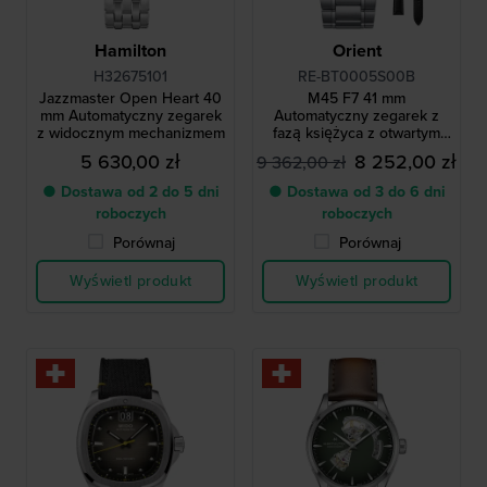
Hamilton
Orient
H32675101
RE-BT0005S00B
Jazzmaster Open Heart 40
M45 F7 41 mm
mm Automatyczny zegarek
Automatyczny zegarek z
z widocznym mechanizmem
fazą księżyca z otwartym
sercem i rezerwą mocy
5 630,00 zł
8 252,00 zł
9 362,00 zł
● Dostawa od 2 do 5 dni
● Dostawa od 3 do 6 dni
roboczych
roboczych
Porównaj
Porównaj
Wyświetl produkt
Wyświetl produkt