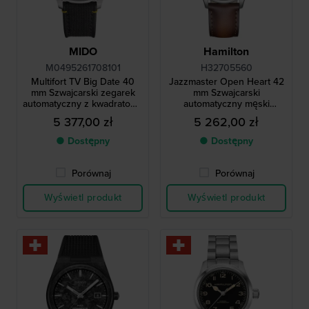
MIDO
Hamilton
M0495261708101
H32705560
Multifort TV Big Date 40
Jazzmaster Open Heart 42
mm Szwajcarski zegarek
mm Szwajcarski
automatyczny z kwadratową
automatyczny męski
kopertą TV i dużym
zegarek
5 377,00 zł
5 262,00 zł
datownikiem
● Dostępny
● Dostępny
Porównaj
Porównaj
Wyświetl produkt
Wyświetl produkt