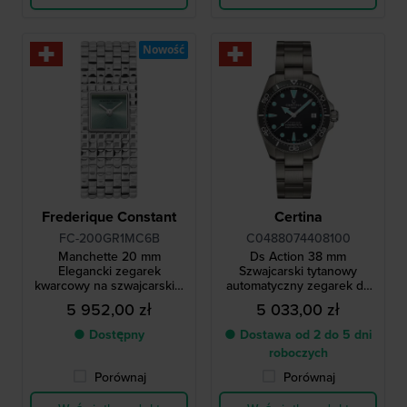
Nowość
Frederique Constant
Certina
FC-200GR1MC6B
C0488074408100
Manchette 20 mm
Ds Action 38 mm
Elegancki zegarek
Szwajcarski tytanowy
kwarcowy na szwajcarskiej
automatyczny zegarek do
bransolecie z tarczą w
nurkowania ISO 6425
5 952,00 zł
5 033,00 zł
kształcie słońca
● Dostępny
● Dostawa od 2 do 5 dni
roboczych
Porównaj
Porównaj