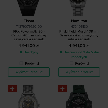
Tissot
Hamilton
T1379079720100
H70405130
PRX Powermatic 80 -
Khaki Field 'Murph' 38 mm
Carbon 40 mm Kultowy
Szwajcarski automatyczny
szwajcarski zegarek
męski zegarek
automatyczny z 1978 roku z
4 941,00 zł
4 941,00 zł
kopertą z włókna
węglowego
● Dostępny
● Dostawa od 2 do 5 dni
roboczych
Porównaj
Porównaj
Wyświetl produkt
Wyświetl produkt