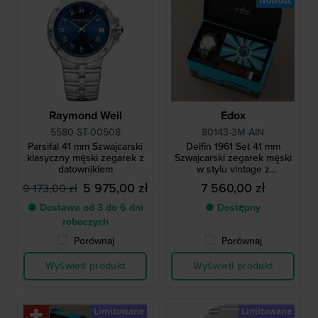
Nowość
Raymond Weil
Edox
5580-ST-00508
80143-3M-AIN
Parsifal 41 mm Szwajcarski
Delfin 1961 Set 41 mm
klasyczny męski zegarek z
Szwajcarski zegarek męski
datownikiem
w stylu vintage z
limitowanej edycji, z
5 975,00 zł
7 560,00 zł
9 173,00 zł
dodatkowym skórzanym
paskiem
● Dostawa od 3 do 6 dni
● Dostępny
roboczych
Porównaj
Porównaj
Wyświetl produkt
Wyświetl produkt
Limitowane
Limitowane