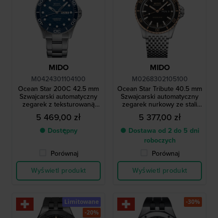
MIDO
MIDO
M0424301104100
M0268302105100
Ocean Star 200C 42.5 mm
Ocean Star Tribute 40.5 mm
Szwajcarski automatyczny
Szwajcarski automatyczny
zegarek z teksturowaną
zegarek nurkowy ze stali
tarczą i ceramicznym
nierdzewnej z datownikiem
5 469,00 zł
5 377,00 zł
bezelem
dziennym
● Dostępny
● Dostawa od 2 do 5 dni
roboczych
Porównaj
Porównaj
Wyświetl produkt
Wyświetl produkt
Limitowane
-30%
-20%