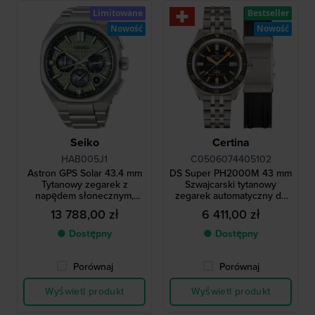
Limitowane
Bestseller
Nowość
Nowość
Seiko
Certina
HAB005J1
C0506074405102
Astron GPS Solar 43.4 mm
DS Super PH2000M 43 mm
Tytanowy zegarek z
Szwajcarski tytanowy
napędem słonecznym,
zegarek automatyczny do
funkcją podwójnego czasu i
nurkowania o
13 788,00 zł
6 411,00 zł
GPS, z dodatkowym
wodoodporności 200 atm z
paskiem gumowym,
ceramiczną ramką
● Dostępny
● Dostępny
dostępny w limitowanej
edycji
Porównaj
Porównaj
Wyświetl produkt
Wyświetl produkt