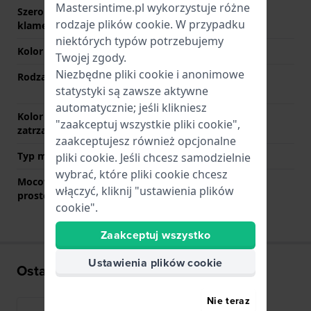
Mastersintime.pl wykorzystuje różne
Szerokość paska przy
20 mm
rodzaje
plików cookie
. W przypadku
klamerce
niektórych typów potrzebujemy
Kolor paska
Srebrny
Twojej zgody.
Niezbędne pliki cookie i anonimowe
Rodzaj zapięcia
Zapięcie zatrzaskowe z
statystyki są zawsze aktywne
zabezpieczeniem
automatycznie; jeśli klikniesz
Kolor zapięcia
Srebrny
"zaakceptuj wszystkie pliki cookie",
zatrzaskowego
zaakceptujesz również opcjonalne
Typ mocowania
Kołki sprężyste
pliki cookie. Jeśli chcesz samodzielnie
wybrać, które pliki cookie chcesz
Mocowanie za pomocą
Nie
włączyć, kliknij "ustawienia plików
prostego bolca
cookie".
Zaakceptuj wszystko
Ustawienia plików cookie
Ostatnio oglądane
Nie teraz