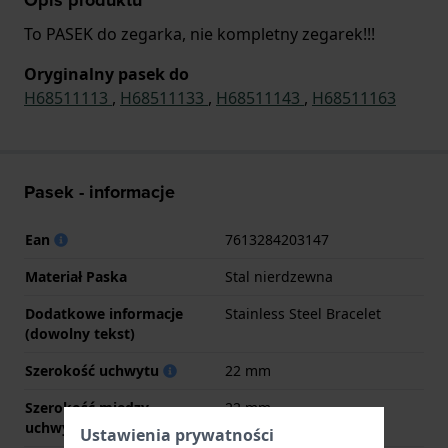
To PASEK do zegarka, nie kompletny zegarek!!!
Oryginalny pasek do
H68511113
,
H68511133
,
H68511143
,
H68511163
Pasek - informacje
Ean
7613284203147
Materiał Paska
Stal nierdzewna
Dodatkowe informacje
Stainless Steel Bracelet
(dowolny tekst)
Szerokość uchwytu
22 mm
Szerokość między
22 mm
uchwytami
Ustawienia prywatności