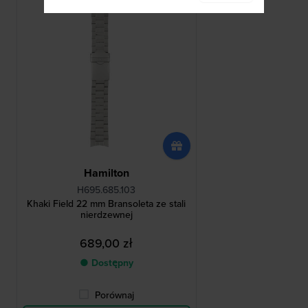
Hamilton
H695.685.103
Khaki Field 22 mm Bransoleta ze stali
nierdzewnej
689,00 zł
● Dostępny
Porównaj