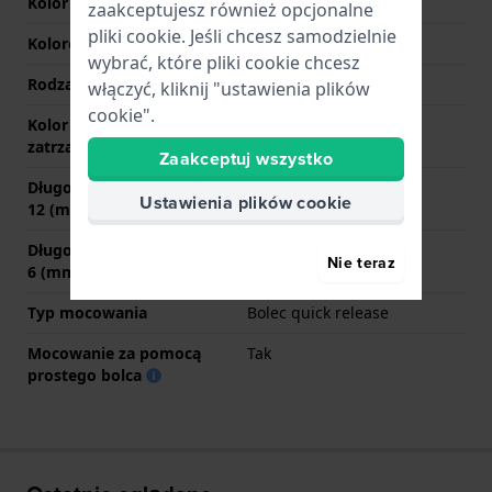
Kolor paska
brązowy
zaakceptujesz również opcjonalne
pliki cookie. Jeśli chcesz samodzielnie
Kolorowe szwy
Beżowy
wybrać, które pliki cookie chcesz
Rodzaj zapięcia
Sprzączka
włączyć, kliknij "ustawienia plików
cookie".
Kolor zapięcia
Srebrny
zatrzaskowego
Zaakceptuj wszystko
Długość paska na godzinie
75 mm
Ustawienia plików cookie
12 (mm)
Długość paska na godzinie
115 mm
Nie teraz
6 (mm)
Typ mocowania
Bolec quick release
Mocowanie za pomocą
Tak
prostego bolca