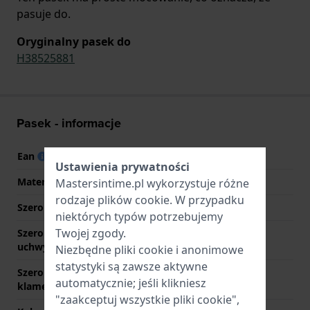
pasuje do.
Oryginalny pasek do
H38525881
Pasek - informacje
Ean
7613284175956
Ustawienia prywatności
Materiał Paska
Skóra
Mastersintime.pl wykorzystuje różne
rodzaje
plików cookie
. W przypadku
Szerokość uchwytu
20 mm
niektórych typów potrzebujemy
Twojej zgody.
Szerokość między
20 mm
uchwytami
Niezbędne pliki cookie i anonimowe
statystyki są zawsze aktywne
Szerokość paska przy
18 mm
automatycznie; jeśli klikniesz
klamerce
"zaakceptuj wszystkie pliki cookie",