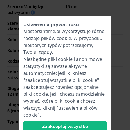
Szerokość między
16 mm
uchwytami
Szerokość paska przy
14 mm
Ustawienia prywatności
klamerce
Mastersintime.pl wykorzystuje różne
rodzaje
plików cookie
. W przypadku
Kolor paska
Czerwony
niektórych typów potrzebujemy
Kolorowe szwy
Czerwony
Twojej zgody.
Niezbędne pliki cookie i anonimowe
Rodzaj zapięcia
Sprzączka
statystyki są zawsze aktywne
Kolor zapięcia
Srebrny
automatycznie; jeśli klikniesz
zatrzaskowego
"zaakceptuj wszystkie pliki cookie",
zaakceptujesz również opcjonalne
Długość paska na godzinie
70 mm
pliki cookie. Jeśli chcesz samodzielnie
12 (mm)
wybrać, które pliki cookie chcesz
Długość paska na godzinie
115 mm
włączyć, kliknij "ustawienia plików
6 (mm)
cookie".
Typ mocowania
Bolec quick release
Zaakceptuj wszystko