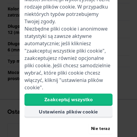
rodzaje
plików cookie
. W przypadku
Kolor zapięcia
NIE DOTYCZY
niektórych typów potrzebujemy
zatrzaskowego
Twojej zgody.
Długość paska na godzinie
80 mm
Niezbędne pliki cookie i anonimowe
12 (mm)
statystyki są zawsze aktywne
automatycznie; jeśli klikniesz
Długość paska na godzinie
120 mm
6 (mm)
"zaakceptuj wszystkie pliki cookie",
zaakceptujesz również opcjonalne
Typ mocowania
Kołki sprężyste
pliki cookie. Jeśli chcesz samodzielnie
Mocowanie za pomocą
Tak
wybrać, które pliki cookie chcesz
prostego bolca
włączyć, kliknij "ustawienia plików
cookie".
Zaakceptuj wszystko
Ostatnio oglądane
Ustawienia plików cookie
Nie teraz