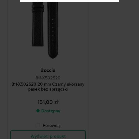
Boccia
811-X502S20
811-X502S20 20 mm Czarny skórzany
pasek bez sprzączki
151,00 zł
● Dostępny
Porównaj
Wyświetl produkt