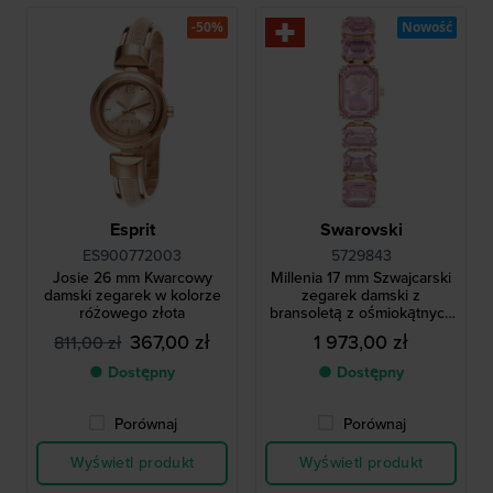
-50%
Nowość
Esprit
Swarovski
ES900772003
5729843
Josie 26 mm Kwarcowy
Millenia 17 mm Szwajcarski
damski zegarek w kolorze
zegarek damski z
różowego złota
bransoletą z ośmiokątnych
kryształków
367,00 zł
1 973,00 zł
811,00 zł
● Dostępny
● Dostępny
Porównaj
Porównaj
Wyświetl produkt
Wyświetl produkt