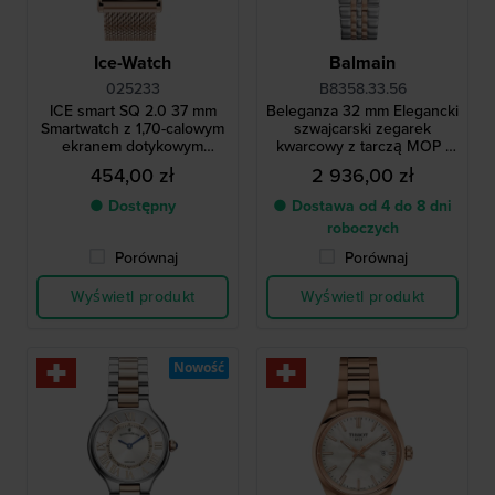
Ice-Watch
Balmain
025233
B8358.33.56
ICE smart SQ 2.0 37 mm
Beleganza 32 mm Elegancki
Smartwatch z 1,70-calowym
szwajcarski zegarek
ekranem dotykowym
kwarcowy z tarczą MOP i
amoled
diamentowymi indeksami
454,00 zł
2 936,00 zł
● Dostępny
● Dostawa od 4 do 8 dni
roboczych
Porównaj
Porównaj
Wyświetl produkt
Wyświetl produkt
Nowość