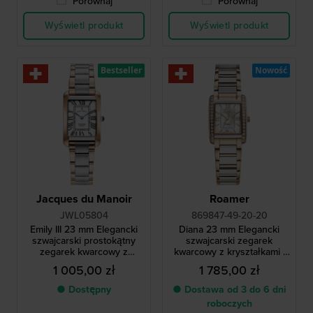
Porównaj
Porównaj
Wyświetl produkt
Wyświetl produkt
Bestseller
Nowość
Jacques du Manoir
Roamer
JWL05804
869847-49-20-20
Emily III 23 mm Elegancki
Diana 23 mm Elegancki
szwajcarski prostokątny
szwajcarski zegarek
zegarek kwarcowy z
kwarcowy z kryształkami i
rzymskimi indeksami
tarczą MOP
1 005,00 zł
1 785,00 zł
● Dostępny
● Dostawa od 3 do 6 dni
roboczych