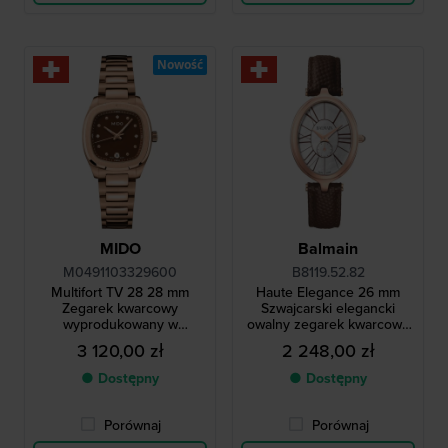
Nowość
MIDO
Balmain
M0491103329600
B8119.52.82
Multifort TV 28 28 mm
Haute Elegance 26 mm
Zegarek kwarcowy
Szwajcarski elegancki
wyprodukowany w
owalny zegarek kwarcowy
Szwajcarii z kopertą w
w stylu vintage z tarczą
3 120,00 zł
2 248,00 zł
kształcie telewizora i
MOP
diamentowymi indeksami
● Dostępny
● Dostępny
Porównaj
Porównaj