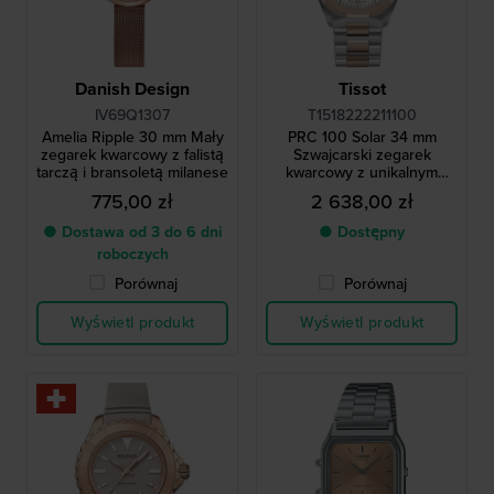
Danish Design
Tissot
IV69Q1307
T1518222211100
Amelia Ripple 30 mm Mały
PRC 100 Solar 34 mm
zegarek kwarcowy z falistą
Szwajcarski zegarek
tarczą i bransoletą milanese
kwarcowy z unikalnym
panelem solarnym w
775,00 zł
2 638,00 zł
szkiełku
● Dostawa od 3 do 6 dni
● Dostępny
roboczych
Porównaj
Porównaj
Wyświetl produkt
Wyświetl produkt