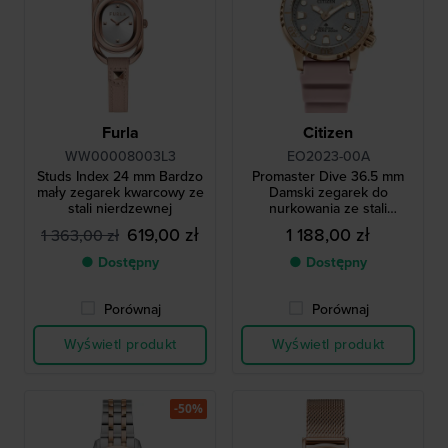
Furla
Citizen
WW00008003L3
EO2023-00A
Studs Index 24 mm Bardzo
Promaster Dive 36.5 mm
mały zegarek kwarcowy ze
Damski zegarek do
stali nierdzewnej
nurkowania ze stali
nierdzewnej z datownikiem
619,00 zł
1 188,00 zł
1 363,00 zł
● Dostępny
● Dostępny
Porównaj
Porównaj
Wyświetl produkt
Wyświetl produkt
-50%