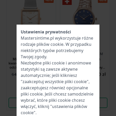
-40%
-60%
Ustawienia prywatności
Mastersintime.pl wykorzystuje różne
rodzaje
plików cookie
. W przypadku
Danish Design
Mondia
niektórych typów potrzebujemy
IV67Q1248
MS-210-PR-04DBL-CM
Twojej zgody.
Miami 26.5 mm Damski
Affinity City 32 mm
Niezbędne pliki cookie i anonimowe
kwarcowy zegarek w dwóch
Elegancki zegarek
odcieniach różowego złota
kwarcowy z diamentowymi
statystyki są zawsze aktywne
indeksami
344,00 zł
596,00 zł
644,00 zł
1 651,00 zł
automatycznie; jeśli klikniesz
● Dostępny
● Dostępny
"zaakceptuj wszystkie pliki cookie",
zaakceptujesz również opcjonalne
Porównaj
Porównaj
pliki cookie. Jeśli chcesz samodzielnie
wybrać, które pliki cookie chcesz
Wyświetl produkt
Wyświetl produkt
włączyć, kliknij "ustawienia plików
cookie".