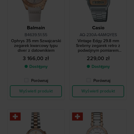
Balmain
Casio
B4639.51.55
AQ-230A-4AMQYES
Ophrys 35 mm Szwajcarski
Vintage Edgy 29.8 mm
zegarek kwarcowy typu
Srebrny zegarek retro z
diver z datownikiem
podwójnym pomiarem
czasu
3 166,00 zł
229,00 zł
● Dostępny
● Dostępny
Porównaj
Porównaj
Wyświetl produkt
Wyświetl produkt