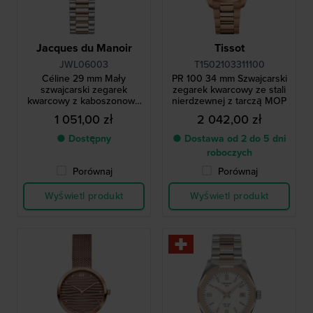
Jacques du Manoir
Tissot
JWL06003
T1502103311100
Céline 29 mm Mały
PR 100 34 mm Szwajcarski
szwajcarski zegarek
zegarek kwarcowy ze stali
kwarcowy z kaboszonową
nierdzewnej z tarczą MOP
koroną i rzymskimi
1 051,00 zł
2 042,00 zł
indeksami
● Dostępny
● Dostawa od 2 do 5 dni
roboczych
Porównaj
Porównaj
Wyświetl produkt
Wyświetl produkt