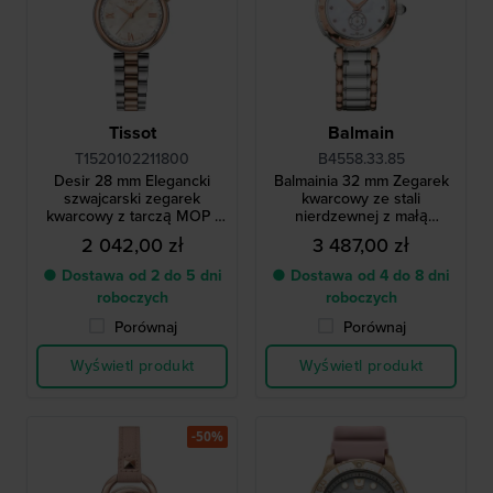
Tissot
Balmain
T1520102211800
B4558.33.85
Desir 28 mm Elegancki
Balmainia 32 mm Zegarek
szwajcarski zegarek
kwarcowy ze stali
kwarcowy z tarczą MOP i
nierdzewnej z małą
kryształkami
sekundą i diamencikowymi
2 042,00 zł
3 487,00 zł
indeksami
● Dostawa od 2 do 5 dni
● Dostawa od 4 do 8 dni
roboczych
roboczych
Porównaj
Porównaj
Wyświetl produkt
Wyświetl produkt
-50%