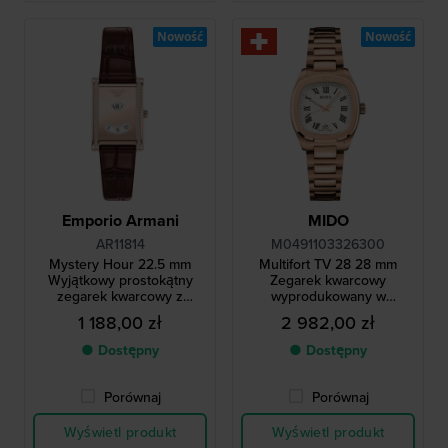
Nowość
Nowość
Emporio Armani
MIDO
AR11814
M0491103326300
Mystery Hour 22.5 mm
Multifort TV 28 28 mm
Wyjątkowy prostokątny
Zegarek kwarcowy
zegarek kwarcowy z
wyprodukowany w
funkcją skaczącej godziny,
Szwajcarii z kopertą typu
1 188,00 zł
2 982,00 zł
ozdobiony kryształkami
TV i rzymskimi indeksami
● Dostępny
● Dostępny
Porównaj
Porównaj
Wyświetl produkt
Wyświetl produkt