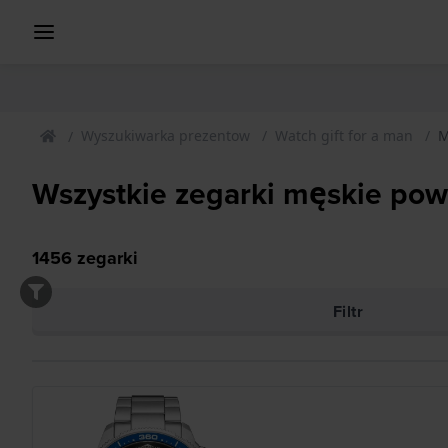
Wyszukiwarka prezentow
Watch gift for a man
M
Wszystkie zegarki męskie po
1456
zegarki
Filtr