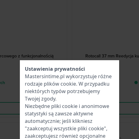
rcowego z funkcjonalnością
Rotocall 37 mm Reedycja k
Ustawienia prywatności
Mastersintime.pl wykorzystuje różne
ych
● 
rodzaje
plików cookie
. W przypadku
niektórych typów potrzebujemy
Twojej zgody.
Niezbędne pliki cookie i anonimowe
statystyki są zawsze aktywne
automatycznie; jeśli klikniesz
"zaakceptuj wszystkie pliki cookie",
Nowość
zaakceptujesz również opcjonalne