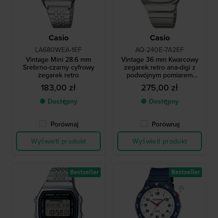
Casio
Casio
LA680WEA-1EF
AQ-240E-7A2EF
Vintage Mini 28.6 mm
Vintage 36 mm Kwarcowy
Srebrno-czarny cyfrowy
zegarek retro ana-digi z
zegarek retro
podwójnym pomiarem
czasu i bransoletą ze stali
183,00 zł
275,00 zł
nierdzewnej
● Dostępny
● Dostępny
Porównaj
Porównaj
Wyświetl produkt
Wyświetl produkt
Bestseller
Bestseller