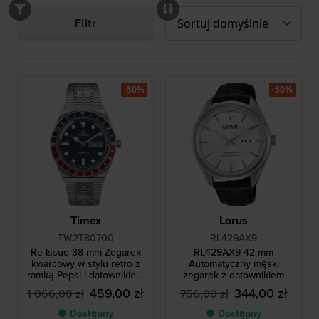
Filtr
-50%
-50%
Timex
Lorus
TW2T80700
RL429AX9
Re-Issue 38 mm Zegarek
RL429AX9 42 mm
kwarcowy w stylu retro z
Automatyczny męski
ramką Pepsi i datownikiem
zegarek z datownikiem
dziennym
459,00 zł
344,00 zł
1 066,00 zł
756,00 zł
● Dostępny
● Dostępny