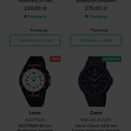
bransoletą ze stali
podwójnym pomiarem
chirurgicznej
czasu i bransoletą ze stali
229,00 zł
275,00 zł
nierdzewnej
● Dostępny
● Dostępny
Porównaj
Porównaj
Wyświetl produkt
Wyświetl produkt
-40%
Bestseller
Lorus
Casio
R2377NX9
MW-240-1E2VEF
R2377NX9 36 mm
Gents Classic 43.6 mm
Analogowy zegarek
Czarny kwarcowy zegarek