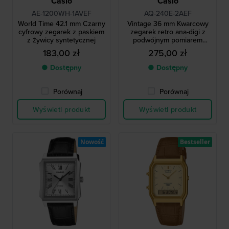
Casio
Casio
AE-1200WH-1AVEF
AQ-240E-2AEF
World Time 42.1 mm Czarny
Vintage 36 mm Kwarcowy
cyfrowy zegarek z paskiem
zegarek retro ana-digi z
z żywicy syntetycznej
podwójnym pomiarem
czasu i bransoletą ze stali
183,00 zł
275,00 zł
nierdzewnej
● Dostępny
● Dostępny
Porównaj
Porównaj
Wyświetl produkt
Wyświetl produkt
Nowość
Bestseller