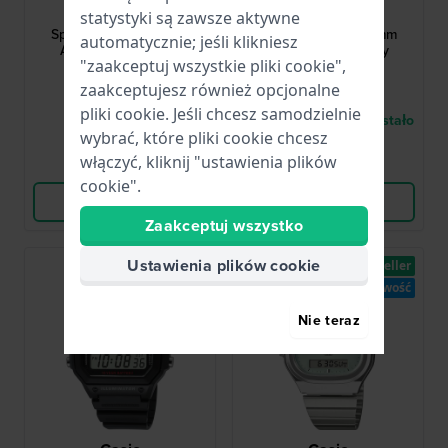
KQ22Q475
KQ23Q475
statystyki są zawsze aktywne
Sports Ani-Digi 38 mm
Sports Ani-Digi 38 mm
automatycznie; jeśli klikniesz
Analogowo-cyfrowy
Analogowo-cyfrowy
"zaakceptuj wszystkie pliki cookie",
zegarek dla dzieci
zegarek dla dzieci
zaakceptujesz również opcjonalne
230,00 zł
230,00 zł
pliki cookie. Jeśli chcesz samodzielnie
● Dostępny
● W magazynie pozostało
wybrać, które pliki cookie chcesz
tylko 1
włączyć, kliknij "ustawienia plików
Porównaj
Porównaj
cookie".
Wyświetl produkt
Wyświetl produkt
Zaakceptuj wszystko
Ustawienia plików cookie
Bestseller
Nowość
Nie teraz