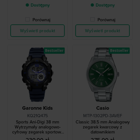
● Dostępny
● Dostępny
Porównaj
Porównaj
Wyświetl produkt
Wyświetl produkt
Bestseller
Bestseller
Garonne Kids
Casio
KQ21Q475
MTP-1302PD-3AVEF
Sports Ani-Digi 38 mm
Classic 38.5 mm Analogowy
Wytrzymały analogowo-
zegarek kwarcowy z
cyfrowy zegarek sportowy
datownikiem
dla chłopców
230,00 zł
275,00 zł