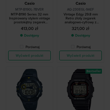
Casio
Casio
MTP-B190L-7BVER
AQ-230EGL-9AEF
MTP-B190 Series 32 mm
Vintage Edgy 29.8 mm
Inspirowany stylem vintage
Retro złoty zegarek
prostokątny zegarek
analogowo-cyfrowy z
kwarcowy z rzymskimi
podwójnym pomiarem
413,00 zł
321,00 zł
indeksami
czasu
● Dostępny
● Dostępny
Porównaj
Porównaj
Wyświetl produkt
Wyświetl produkt
Bestseller