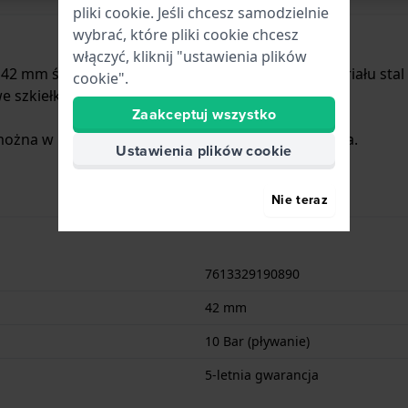
pliki cookie. Jeśli chcesz samodzielnie
wybrać, które pliki cookie chcesz
włączyć, kliknij "ustawienia plików
 42 mm średnicy i jest wyposażony w pasek z materiału sta
cookie".
 szkiełko anty-refleksyjne.
Zaakceptuj wszystko
ożna w nim pływać. Zegarek ma 5-letnia gwarancja.
Ustawienia plików cookie
Nie teraz
7613329190890
42 mm
10 Bar (pływanie)
5-letnia gwarancja