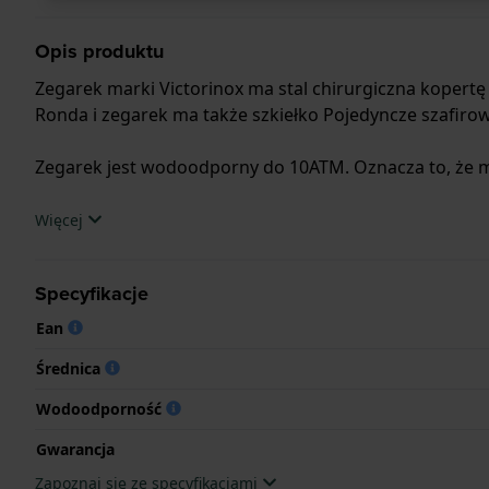
Opis produktu
Zegarek marki Victorinox ma stal chirurgiczna kopertę
Ronda i zegarek ma także szkiełko Pojedyncze szafirowe
Zegarek jest wodoodporny do 10ATM. Oznacza to, że m
.
Więcej
Specyfikacje
Ean
Średnica
Wodoodporność
Gwarancja
Zapoznaj się ze specyfikacjami