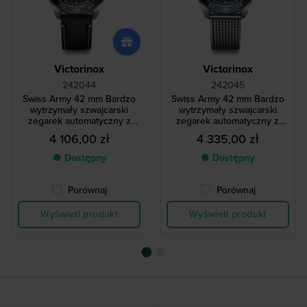
Victorinox
Victorinox
242044
242045
Swiss Army 42 mm Bardzo
Swiss Army 42 mm Bardzo
wytrzymały szwajcarski
wytrzymały szwajcarski
zegarek automatyczny z
zegarek automatyczny z
datownikiem
datownikiem
4 106,00 zł
4 335,00 zł
● Dostępny
● Dostępny
Porównaj
Porównaj
Wyświetl produkt
Wyświetl produkt