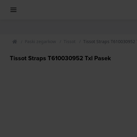
Paski zegarkow
Tissot
Tissot Straps T610030952 
Tissot Straps T610030952 Txl Pasek