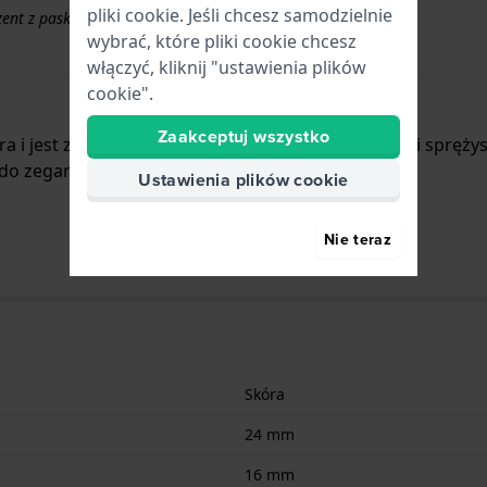
pliki cookie. Jeśli chcesz samodzielnie
ezent z paskami powyżej 50 EUR
wybrać, które pliki cookie chcesz
włączyć, kliknij "ustawienia plików
cookie".
Zaakceptuj wszystko
óra i jest zamocowany do zegarka za pomocą… kołki spręży
o zegarków z poniższej listy.
Ustawienia plików cookie
Nie teraz
Skóra
24 mm
16 mm