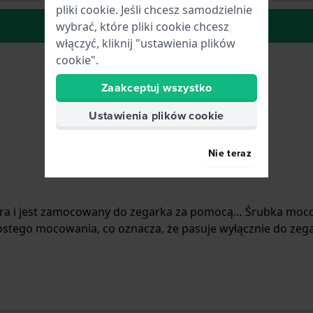
pliki cookie. Jeśli chcesz samodzielnie
do Listy Życzeń
wybrać, które pliki cookie chcesz
włączyć, kliknij "ustawienia plików
cookie".
Zaakceptuj wszystko
Ustawienia plików cookie
Nie teraz
kóra i jest zamocowany do zegarka za pomocą… Śrubka moc
stego mocowania, co oznacza, że pasuje wyłącznie do zegar