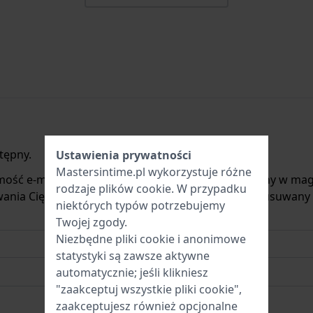
tępny.
Ustawienia prywatności
Mastersintime.pl wykorzystuje różne
mość e-mail, gdy produkt będzie ponownie dostępny w mag
rodzaje
plików cookie
. W przypadku
ania Cię o nowych zapasach. Jest on natychmiast usuwany
niektórych typów potrzebujemy
Twojej zgody.
Niezbędne pliki cookie i anonimowe
statystyki są zawsze aktywne
automatycznie; jeśli klikniesz
"zaakceptuj wszystkie pliki cookie",
zaakceptujesz również opcjonalne