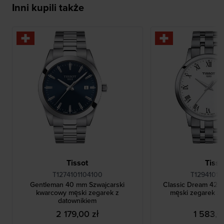
Inni kupili także
Tissot
Tisso
T1274101104100
T12941011
Gentleman 40 mm Szwajcarski
Classic Dream 42 
kwarcowy męski zegarek z
męski zegarek z
datownikiem
2 179,00 zł
1 583,0