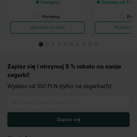
● Dostępny
● Dostawa od 2 do 
Porównaj
Poró
Wyświetl produkt
Wyświetl p
Zapisz się i otrzymaj 5 % rabatu na swoje
zegarki!
Wydasz od 350 PLN (tylko na zegarkach)
Zapisz się