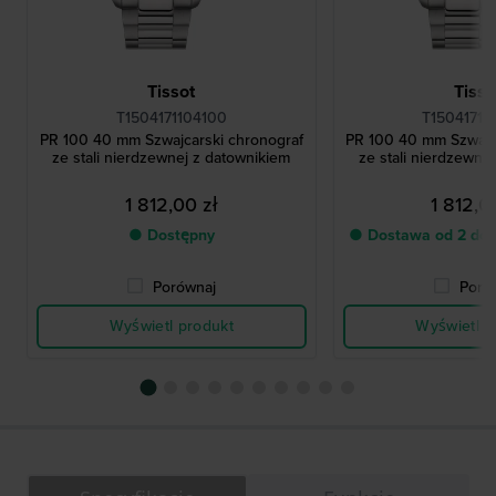
Tissot
Tisso
T1504171104100
T15041711
PR 100 40 mm Szwajcarski chronograf
PR 100 40 mm Szwajc
ze stali nierdzewnej z datownikiem
ze stali nierdzewne
1 812,00 zł
1 812,0
● Dostępny
● Dostawa od 2 do 
Porównaj
Poró
Wyświetl produkt
Wyświetl p