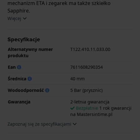
mechanizm ETA i zegarek ma także szkiełko
Sapphire.
Więcej
Zegarek jest wodoodporny do 5ATM. Oznacza to, że
w tym zegarku możesz brać prysznic. Zegarek ma 2-
Specyfikacje
letnia gwarancja.
Alternatywny numer
T122.410.11.033.00
.
produktu
Ean
7611608290354
Średnica
40 mm
Wodoodporność
5 Bar (prysznic)
Gwarancja
2-letnia gwarancja
Bezpłatnie
1 rok gwarancji
na Mastersintime.pl
Zapoznaj się ze specyfikacjami