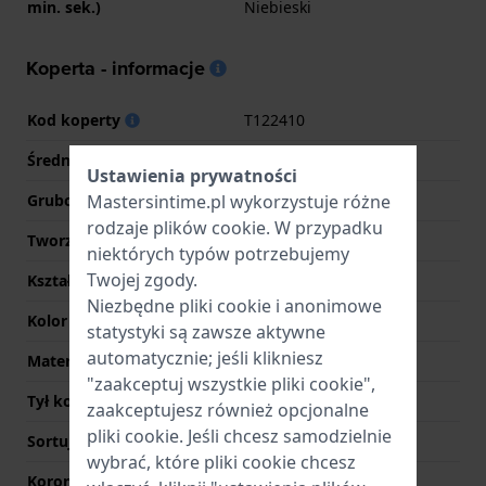
min. sek.)
Niebieski
Koperta - informacje
Kod koperty
T122410
Średnica
40 mm
Ustawienia prywatności
Mastersintime.pl wykorzystuje różne
Grubość koperty
7 mm
rodzaje
plików cookie
. W przypadku
Tworzywo koperty
Stal nierdzewna
niektórych typów potrzebujemy
Twojej zgody.
Kształt koperty
Okrągły
Niezbędne pliki cookie i anonimowe
Kolor koperty
Srebrny
statystyki są zawsze aktywne
automatycznie; jeśli klikniesz
Materiał tyłu koperty
Stal nierdzewna
"zaakceptuj wszystkie pliki cookie",
Tył koperty
Pokrywa ciśnieniowa
zaakceptujesz również opcjonalne
pliki cookie. Jeśli chcesz samodzielnie
Sortuj szkiełka
Sapphire
wybrać, które pliki cookie chcesz
Korona
Koronka wyciągana