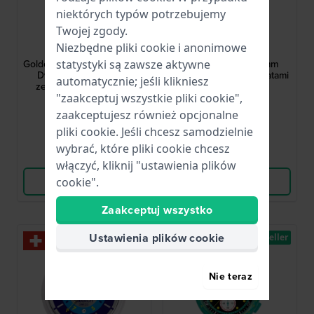
niektórych typów potrzebujemy
Twojej zgody.
Swatch
Swatch
Niezbędne pliki cookie i anonimowe
YIS437G
SO28G704
Goldcloak Mecanism 42 mm
Neon Skychart 34 mm
statystyki są zawsze aktywne
Dwukolorowy stalowy
Zegarek inspirowany latami
automatycznie; jeśli klikniesz
zegarek automatyczny
90. z datownikiem
"zaakceptuj wszystkie pliki cookie",
1 491,00 zł
344,00 zł
zaakceptujesz również opcjonalne
● Dostępny
● Dostępny
pliki cookie. Jeśli chcesz samodzielnie
wybrać, które pliki cookie chcesz
Porównaj
Porównaj
włączyć, kliknij "ustawienia plików
Wyświetl produkt
Wyświetl produkt
cookie".
Zaakceptuj wszystko
Ustawienia plików cookie
Bestseller
Nie teraz