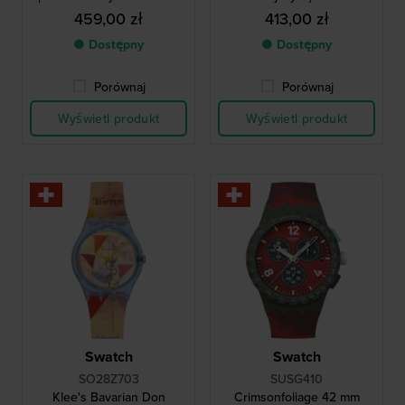
szkiełko i zobaczyć inną
459,00 zł
413,00 zł
tarczę
● Dostępny
● Dostępny
Porównaj
Porównaj
Wyświetl produkt
Wyświetl produkt
Swatch
Swatch
SO28Z703
SUSG410
Klee's Bavarian Don
Crimsonfoliage 42 mm