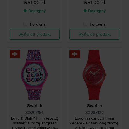
551,00 zł
551,00 zł
● Dostępny
● Dostępny
Porównaj
Porównaj
Wyświetl produkt
Wyświetl produkt
Swatch
Swatch
SO29Z156
SO28Z122
Love & Blah 41 mm Proszę
Love in scarlet 34 mm
ustawić: Proszę spojrzeć
Zegarek z czerwoną tarczą,
przez inaczej zabarwione
z której wycięto serca