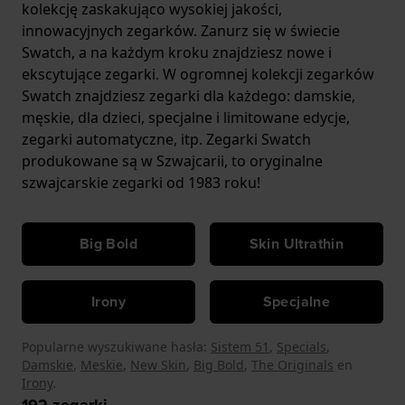
kolekcję zaskakująco wysokiej jakości,
innowacyjnych zegarków. Zanurz się w świecie
Swatch, a na każdym kroku znajdziesz nowe i
ekscytujące zegarki. W ogromnej kolekcji zegarków
Swatch znajdziesz zegarki dla każdego: damskie,
męskie, dla dzieci, specjalne i limitowane edycje,
zegarki automatyczne, itp.
Zegarki Swatch
produkowane są w Szwajcarii, to oryginalne
szwajcarskie zegarki od 1983 roku!
Big Bold
Skin Ultrathin
Irony
Specjalne
Popularne wyszukiwane hasła:
Sistem 51
,
Specials
,
Damskie
,
Meskie
,
New Skin
,
Big Bold
,
The Originals
en
Irony
.
192
zegarki