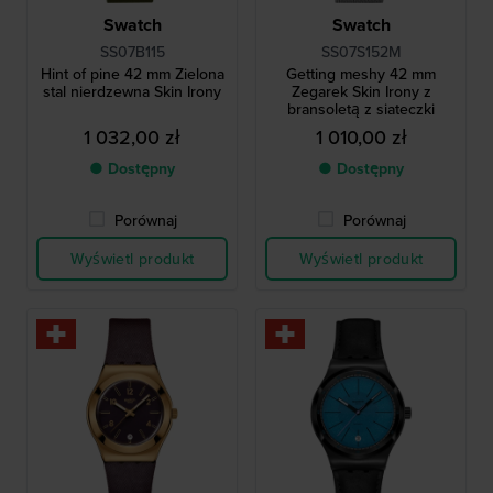
Swatch
Swatch
SS07B115
SS07S152M
Hint of pine 42 mm Zielona
Getting meshy 42 mm
stal nierdzewna Skin Irony
Zegarek Skin Irony z
bransoletą z siateczki
1 032,00 zł
1 010,00 zł
● Dostępny
● Dostępny
Porównaj
Porównaj
Wyświetl produkt
Wyświetl produkt