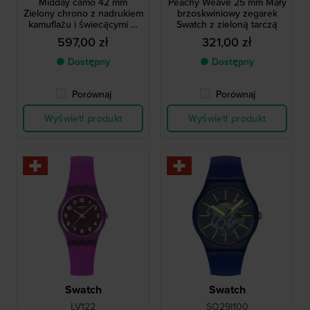
Midday camo 42 mm
Peachy Weave 25 mm Mały
Zielony chrono z nadrukiem
brzoskwiniowy zegarek
kamuflażu i świecącymi w
Swatch z zieloną tarczą
ciemności cyframi
597,00 zł
321,00 zł
● Dostępny
● Dostępny
Porównaj
Porównaj
Wyświetl produkt
Wyświetl produkt
Swatch
Swatch
LV122
SO29I100