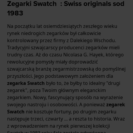
Zegarki Swatch : Swiss originals sod
1983
Na początku lat osiemdziesiątych zeszłego wieku
rynek niedrogich zegarków był całkowicie
kontrolowany przez firmy z Dalekiego Wschodu.
Tradycyjni szwajcarscy producenci zegarków mieli
trudny czas. Aż do czasu Nicolasa G. Hayek, którego
rewolucyjne pomysły miały doprowadzić
szwajcarską branżę zegarmistrzowską do pomyślnej
przyszłości. Jego podstawowym założeniem dla
zegarka Swatch
było to, że byłby to idealny "drugi
zegarek", poza Twoim głównym eleganckim
zegarkiem. Nowy, fascynujący sposób na wyrażenie
swojego nastroju i osobowości. A ponieważ
zegarek
Swatch
nie kosztuje fortuny, po drugim zegarku
następuje trzeci, czwarty ... a reszta to historia. Wraz
z wprowadzeniem na rynek pierwszej kolekcji
Swatch w 1983 roku fala została odwrócona.