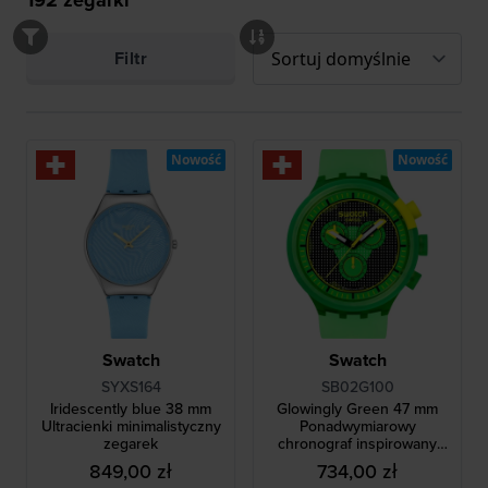
Filtr
Nowość
Nowość
Swatch
Swatch
SYXS164
SB02G100
Iridescently blue 38 mm
Glowingly Green 47 mm
Ultracienki minimalistyczny
Ponadwymiarowy
zegarek
chronograf inspirowany
latami 80-tymi
849,00 zł
734,00 zł