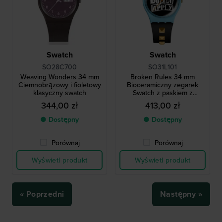
Swatch
Swatch
SO28C700
SO31L101
Weaving Wonders 34 mm
Broken Rules 34 mm
Ciemnobrązowy i fioletowy
Bioceramiczny zegarek
klasyczny swatch
Swatch z paskiem z
ćwiekami
344,00 zł
413,00 zł
● Dostępny
● Dostępny
Porównaj
Porównaj
Wyświetl produkt
Wyświetl produkt
« Poprzedni
Następny »