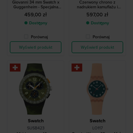
Giovanni 34 mm Swatch x
Czerwony chrono z
Guggenheim - Specjalna
nadrukiem kamuflażu i
edycja zegarka Swatch
świecącymi w ciemności
459,00 zł
597,00 zł
cyframi
● Dostępny
● Dostępny
Porównaj
Porównaj
Wyświetl produkt
Wyświetl produkt
Swatch
Swatch
SUSB423
LO117