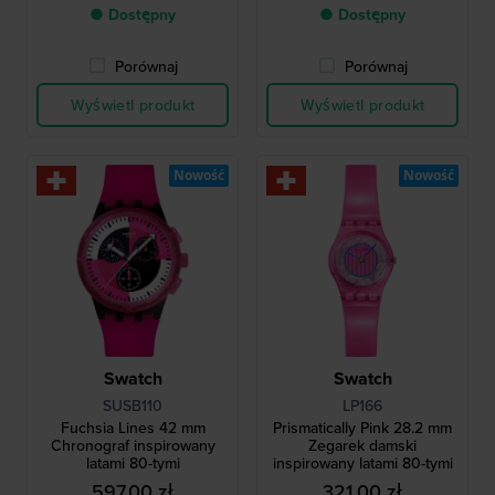
● Dostępny
● Dostępny
Porównaj
Porównaj
Wyświetl produkt
Wyświetl produkt
Nowość
Nowość
Swatch
Swatch
SUSB110
LP166
Fuchsia Lines 42 mm
Prismatically Pink 28.2 mm
Chronograf inspirowany
Zegarek damski
latami 80-tymi
inspirowany latami 80-tymi
597,00 zł
321,00 zł