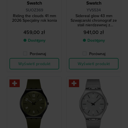
Swatch
Swatch
SUOZ369
YVS534
Riding the clouds 41 mm
Sidereal glow 43 mm
2026 Specjalny rok konia
Szwajcarski chronograf ze
stali nierdzewnej z
datownikiem
459,00 zł
941,00 zł
● Dostępny
● Dostępny
Porównaj
Porównaj
Wyświetl produkt
Wyświetl produkt