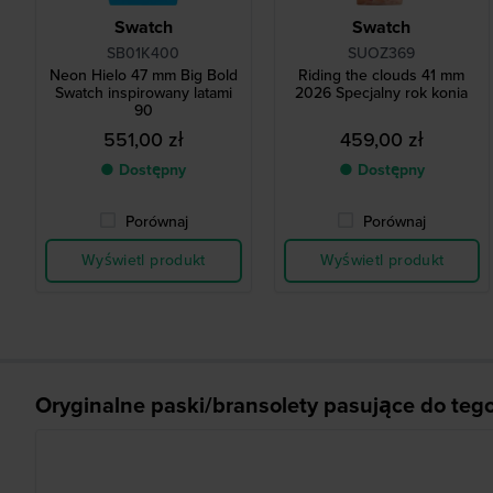
Swatch
Swatch
SB01K400
SUOZ369
Neon Hielo 47 mm Big Bold
Riding the clouds 41 mm
Swatch inspirowany latami
2026 Specjalny rok konia
90
551,00 zł
459,00 zł
● Dostępny
● Dostępny
Porównaj
Porównaj
Wyświetl produkt
Wyświetl produkt
Oryginalne paski/bransolety pasujące do teg