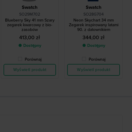
Swatch
Swatch
SO29M702
SO28G704
Blueberry Sky 41 mm Szary
Neon Skychart 34 mm
zegarek kwarcowy z bio-
Zegarek inspirowany latami
zasobów
90. z datownikiem
413,00 zł
344,00 zł
● Dostępny
● Dostępny
Porównaj
Porównaj
Wyświetl produkt
Wyświetl produkt