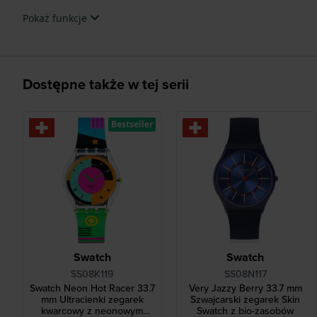
Pokaż funkcje
Dostępne także w tej serii
Bestseller
Swatch
Swatch
SS08K119
SS08N117
Swatch Neon Hot Racer 33.7
Very Jazzy Berry 33.7 mm
mm Ultracienki zegarek
Szwajcarski zegarek Skin
kwarcowy z neonowym
Swatch z bio-zasobów