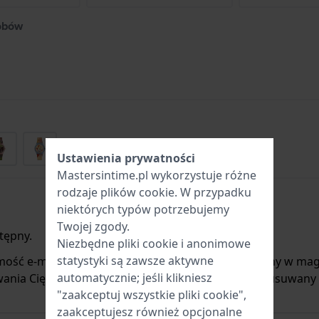
obów
Ustawienia prywatności
Mastersintime.pl wykorzystuje różne
rodzaje
plików cookie
. W przypadku
niektórych typów potrzebujemy
Twojej zgody.
tępny.
Niezbędne pliki cookie i anonimowe
statystyki są zawsze aktywne
mość e-mail, gdy produkt będzie ponownie dostępny w mag
automatycznie; jeśli klikniesz
ania Cię o nowych zapasach. Jest on natychmiast usuwany
"zaakceptuj wszystkie pliki cookie",
zaakceptujesz również opcjonalne