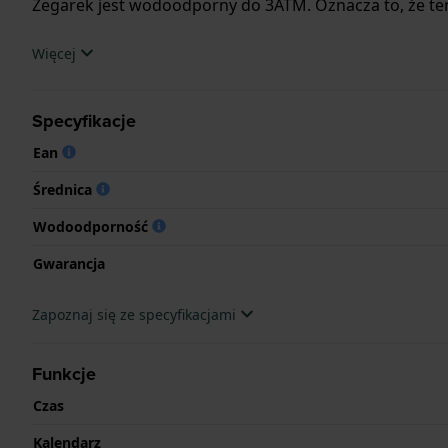
Zegarek jest wodoodporny do 3ATM. Oznacza to, że ten
.
Więcej
Specyfikacje
Ean
Średnica
Wodoodporność
Gwarancja
Zapoznaj się ze specyfikacjami
Funkcje
Czas
Kalendarz