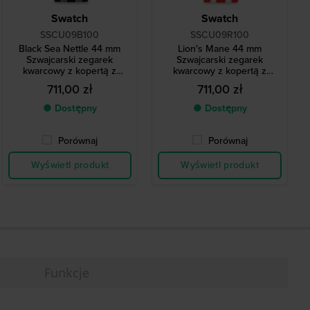
Swatch
Swatch
SSCU09B100
SSCU09R100
Black Sea Nettle 44 mm
Lion's Mane 44 mm
Szwajcarski zegarek
Szwajcarski zegarek
kwarcowy z kopertą z
kwarcowy z kopertą z
żywicy pochodzenia
żywicy pochodzenia
711,00 zł
711,00 zł
biologicznego
biologicznego
● Dostępny
● Dostępny
Porównaj
Porównaj
Wyświetl produkt
Wyświetl produkt
Funkcje