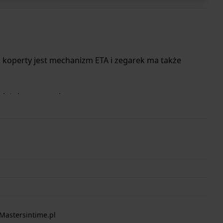
 koperty jest mechanizm ETA i zegarek ma także
letnia gwarancja.
Mastersintime.pl