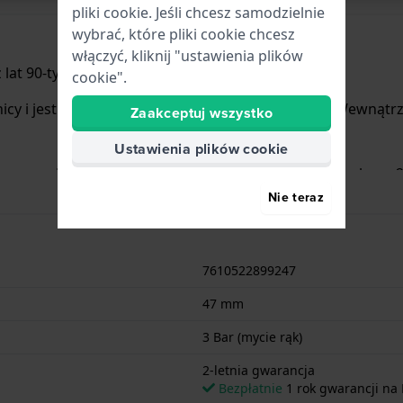
pliki cookie. Jeśli chcesz samodzielnie
wybrać, które pliki cookie chcesz
włączyć, kliknij "ustawienia plików
lat 90-tych.
cookie".
cy i jest wyposażony w pasek z materiału guma. Wewnątrz
Zaakceptuj wszystko
Ustawienia plików cookie
 zegarek jest odporny na popryskanie wodą. Zegarek ma 2-
Nie teraz
7610522899247
47 mm
3 Bar (mycie rąk)
2-letnia gwarancja
Bezpłatnie
1 rok gwarancji na 