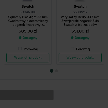
Swatch
Swatch
SO34N700
SS08N117
Squarely Blacklight 33 mm
Very Jazzy Berry 33.7 mm
Kwadratowy bioceramiczny
Szwajcarski zegarek Skin
zegarek kwarcowy z
Swatch z bio-zasobów
datownikiem dziennym
505,00 zł
551,00 zł
● Dostępny
● Dostępny
Porównaj
Porównaj
Wyświetl produkt
Wyświetl produkt