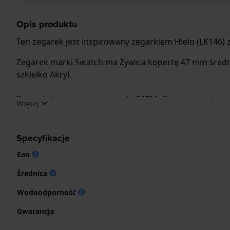
Opis produktu
Ten zegarek jest inspirowany zegarkiem Hielo (LK146) z 
Zegarek marki Swatch ma Żywica kopertę 47 mm średni
szkiełko Akryl.
Zegarek jest wodoodporny do 3ATM. Oznacza to, że ten
Więcej
.
Specyfikacje
Ean
Średnica
Wodoodporność
Gwarancja