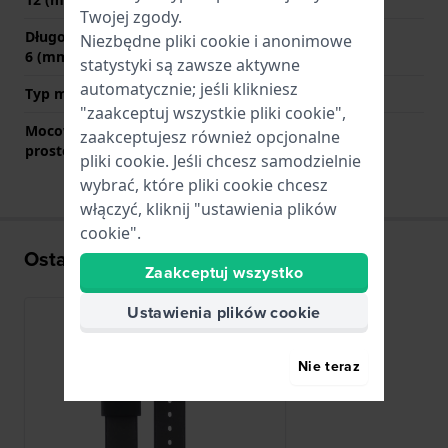
Twojej zgody.
Długość paska na godzinie
110 mm
Niezbędne pliki cookie i anonimowe
6 (mm)
statystyki są zawsze aktywne
automatycznie; jeśli klikniesz
Typ mocowania
Stalowe sworznie
"zaakceptuj wszystkie pliki cookie",
Mocowanie za pomocą
Nie
zaakceptujesz również opcjonalne
prostego bolca
pliki cookie. Jeśli chcesz samodzielnie
wybrać, które pliki cookie chcesz
włączyć, kliknij "ustawienia plików
cookie".
Ostatnio oglądane
Zaakceptuj wszystko
Ustawienia plików cookie
Nie teraz