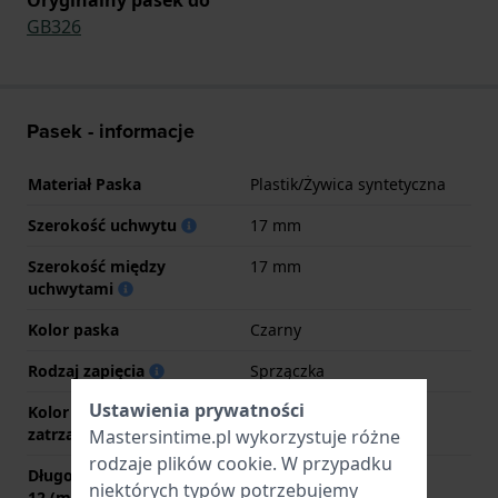
GB326
Pasek - informacje
Materiał Paska
Plastik/Żywica syntetyczna
Szerokość uchwytu
17 mm
Szerokość między
17 mm
uchwytami
Kolor paska
Czarny
Rodzaj zapięcia
Sprzączka
Ustawienia prywatności
Kolor zapięcia
Czarny
zatrzaskowego
Mastersintime.pl wykorzystuje różne
rodzaje
plików cookie
. W przypadku
Długość paska na godzinie
80 mm
niektórych typów potrzebujemy
12 (mm)