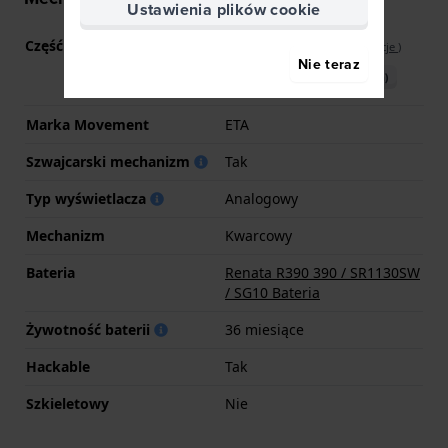
Ustawienia plików cookie
Część mechanizmu nr
SW-SB01
(
Zobacz specyfikacje
)
Nie teraz
Pobierz instrukcję (English)
Marka Movement
ETA
Szwajcarski mechanizm
Tak
Typ wyświetlacza
Analogowy
Mechanizm
Kwarcowy
Bateria
Renata R390 390 / SR1130SW
/ SG10 Bateria
Żywotność baterii
36 miesiące
Hackable
Tak
Szkieletowy
Nie