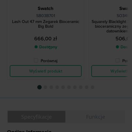
Swatch
Swat
SB03B701
SO34N
Lash Out 47 mm Zegarek Bioceramic
Squarely Blacklight 
Big Bold
bioceramiczny zega
datownikiem 
666,00 zł
506,00
● Dostępny
● Dostę
Porównaj
Poró
Wyświetl produkt
Wyświetl p
Specyfikacje
Funkcje