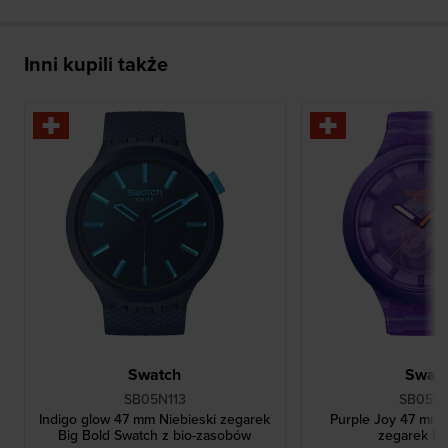
Inni kupili także
Swatch
Swat
SB05N113
SB05V1
Indigo glow 47 mm Niebieski zegarek
Purple Joy 47 mm 
Big Bold Swatch z bio-zasobów
zegarek Bi