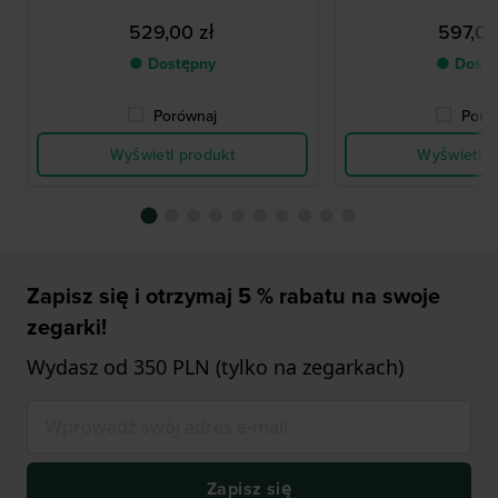
529,00 zł
597,00
● Dostępny
● Dostę
Porównaj
Poró
Wyświetl produkt
Wyświetl p
Zapisz się i otrzymaj 5 % rabatu na swoje
zegarki!
Wydasz od 350 PLN (tylko na zegarkach)
Zapisz się