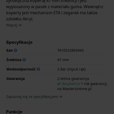
syntetyczna kopertę 47 mm średnicy i jest
wyposażony w pasek z materiału guma. Wewnątrz
koperty jest mechanizm ETA i zegarek ma także
szkiełko Akryl.
Więcej
Zegarek jest wodoodporny do 3ATM. Oznacza to, że
ten zegarek jest odporny na popryskanie wodą.
Specyfikacje
Zegarek ma 2-letnia gwarancja.
Ean
7610522893443
.
Średnica
47 mm
Wodoodporność
3 Bar (mycie rąk)
Gwarancja
2-letnia gwarancja
Bezpłatnie
1 rok gwarancji
na Mastersintime.pl
Zapoznaj się ze specyfikacjami
Funkcje