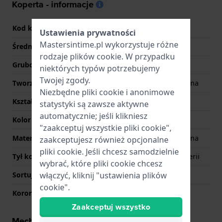
Koperta - informacje
Kod koperty
SB01N700
Ustawienia prywatności
Mastersintime.pl wykorzystuje różne
Średnica
47 mm
rodzaje
plików cookie
. W przypadku
Grubość koperty
10 mm
niektórych typów potrzebujemy
Twojej zgody.
Tworzywo koperty
Plastik/Żywica syntetyczna
Niezbędne pliki cookie i anonimowe
Kształt koperty
Okrągły
statystyki są zawsze aktywne
automatycznie; jeśli klikniesz
Kolor koperty
Niebieski
"zaakceptuj wszystkie pliki cookie",
Materiał tyłu koperty
Plastik/Żywica syntetyczna
zaakceptujesz również opcjonalne
pliki cookie. Jeśli chcesz samodzielnie
Tył koperty
Koperta z wejściem baterii
wybrać, które pliki cookie chcesz
włączyć, kliknij "ustawienia plików
Sortuj szkiełka
Akryl
cookie".
Korona
Koronka wyciągana
Zaakceptuj wszystko
Mechanizm - informacje