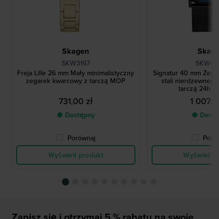
Skagen
Skag
SKW3167
SKW69
Freja Lille 26 mm Mały minimalistyczny
Signatur 40 mm Zega
zegarek kwarcowy z tarczą MOP
stali nierdzewnej z
tarczą 24h d
731,00 zł
1 007,0
● Dostępny
● Dostę
Porównaj
Poró
Wyświetl produkt
Wyświetl p
Zapisz się i otrzymaj 5 % rabatu na swoje