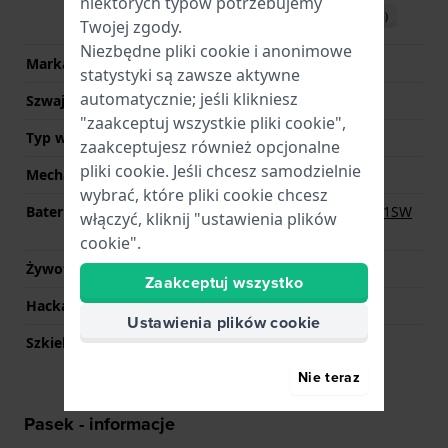
niektórych typów potrzebujemy
Pobierz instrukcję (English)
Twojej zgody.
Niezbędne pliki cookie i anonimowe
Marka Movement
Miyota
statystyki są zawsze aktywne
automatycznie; jeśli klikniesz
Szwajcarski mechanizm
Nie
"zaakceptuj wszystkie pliki cookie",
Typ wyświetlacza
Analogowy
zaakceptujesz również opcjonalne
pliki cookie. Jeśli chcesz samodzielnie
Mechanizm
Kwarcowy
wybrać, które pliki cookie chcesz
Bateria
Renata R364 364 / SR621SW
włączyć, kliknij "ustawienia plików
Bateria
cookie".
Żywotność baterii
60 miesiące
Zaakceptuj wszystko
Hackable
Nie
Ustawienia plików cookie
Szkieletowy
Nie
Nie teraz
Pasek - informacje