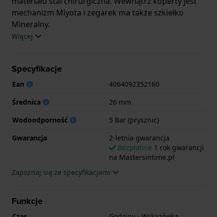
materiału stal chirurgiczna. Wewnątrz koperty jest
mechanizm Miyota i zegarek ma także szkiełko
Mineralny.
Więcej
Zegarek jest wodoodporny do 5ATM. Oznacza to, że
w tym zegarku możesz brać prysznic. Zegarek ma 2-
Specyfikacje
letnia gwarancja.
Ean
4064092352160
.
Średnica
26 mm
Wodoodporność
5 Bar (prysznic)
Gwarancja
2-letnia gwarancja
Bezpłatnie
1 rok gwarancji
na Mastersintime.pl
Zapoznaj się ze specyfikacjami
Funkcje
Czas
Godziny - Wskazówka