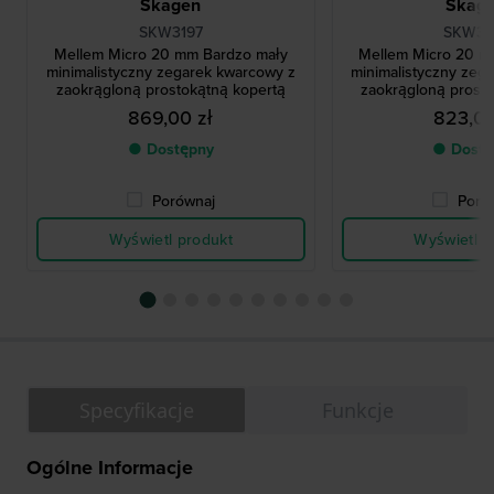
Skagen
Skag
SKW3197
SKW31
Mellem Micro 20 mm Bardzo mały
Mellem Micro 20 m
minimalistyczny zegarek kwarcowy z
minimalistyczny zeg
zaokrągloną prostokątną kopertą
zaokrągloną prost
869,00 zł
823,00
● Dostępny
● Dostę
Porównaj
Poró
Wyświetl produkt
Wyświetl p
Specyfikacje
Funkcje
Ogólne Informacje