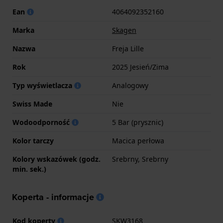
Ean
4064092352160
Marka
Skagen
Nazwa
Freja Lille
Rok
2025 Jesień/Zima
Typ wyświetlacza
Analogowy
Swiss Made
Nie
Wodoodporność
5 Bar (prysznic)
Kolor tarczy
Macica perłowa
Kolory wskazówek (godz.
Srebrny, Srebrny
min. sek.)
Koperta - informacje
Kod koperty
SKW3168