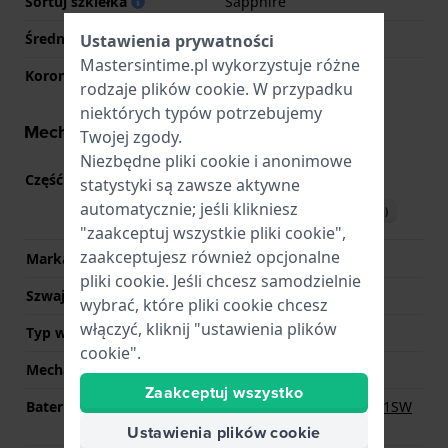
Sortuj szkiełka
Sapphire
Średnica szkiełka
32.50
Ustawienia prywatności
Mastersintime.pl wykorzystuje różne
Korona
Koronka wyciągana
rodzaje
plików cookie
. W przypadku
niektórych typów potrzebujemy
Mechanizm - informacje
Twojej zgody.
Niezbędne pliki cookie i anonimowe
Część mechanizmu nr
6N52
(
Zobacz specyfikacje
)
statystyki są zawsze aktywne
automatycznie; jeśli klikniesz
Pobierz instrukcję (English)
"zaakceptuj wszystkie pliki cookie",
zaakceptujesz również opcjonalne
Marka Movement
Seiko
pliki cookie. Jeśli chcesz samodzielnie
Szwajcarski mechanizm
Nie
wybrać, które pliki cookie chcesz
włączyć, kliknij "ustawienia plików
Typ wyświetlacza
Analogowy
cookie".
Mechanizm
Kwarcowy
Zaakceptuj wszystko
Bateria
Renata R364 364 / SR621SW
Bateria
Ustawienia plików cookie