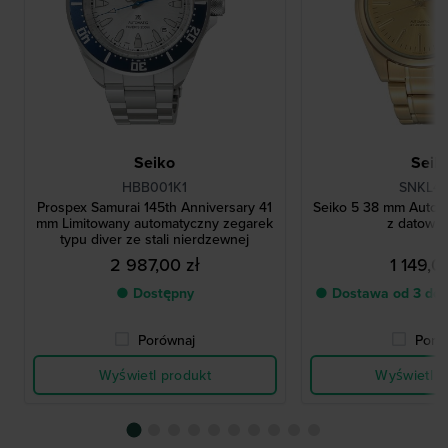
Seiko
Seik
HBB001K1
SNKL48
Prospex Samurai 145th Anniversary 41
Seiko 5 38 mm Autom
mm Limitowany automatyczny zegarek
z datown
typu diver ze stali nierdzewnej
2 987,00 zł
1 149,0
● Dostępny
● Dostawa od 3 do 
Porównaj
Poró
Wyświetl produkt
Wyświetl p