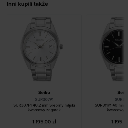
Inni kupili także
Seiko
Seik
SUR307P1
SUR311
SUR307P1 40.2 mm Srebrny męski
SUR311P1 40 mm S
kwarcowy zegarek
kwarcowy z
1 195,00 zł
1 195,0