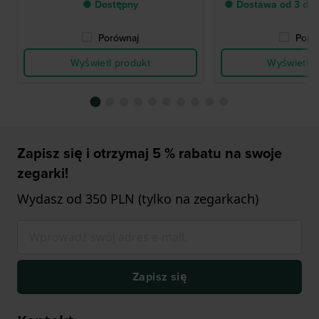
● Dostępny
● Dostawa od 3 do 
Porównaj
Poró
Wyświetl produkt
Wyświetl p
Zapisz się i otrzymaj 5 % rabatu na swoje
zegarki!
Wydasz od 350 PLN (tylko na zegarkach)
Zapisz się