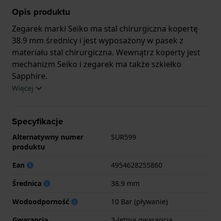
Opis produktu
Zegarek marki Seiko ma stal chirurgiczna kopertę
38.9 mm średnicy i jest wyposażony w pasek z
materiału stal chirurgiczna. Wewnątrz koperty jest
mechanizm Seiko i zegarek ma także szkiełko
Sapphire.
Więcej
Zegarek jest wodoodporny do 10ATM. Oznacza to,
że można w nim pływać. Zegarek ma 3-letnia
Specyfikacje
gwarancja.
Alternatywny numer
SUR599
.
produktu
Ean
4954628255860
Średnica
38.9 mm
Wodoodporność
10 Bar (pływanie)
Gwarancja
3-letnia gwarancja