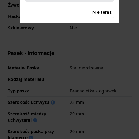
Żywotność baterii
36 miesiące
Nie teraz
Hackable
Tak
Szkieletowy
Nie
Pasek - informacje
Materiał Paska
Stal nierdzewna
Rodzaj materiału
Typ paska
Bransoletka z ogniwek
Szerokość uchwytu
23 mm
Szerokość między
20 mm
uchwytami
Szerokość paska przy
20 mm
klamerce