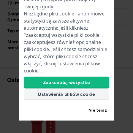
12 (mm)
Twojej zgody.
Niezbędne pliki cookie i anonimowe
Długość paska na godzinie
105 mm
6 (mm)
statystyki są zawsze aktywne
automatycznie; jeśli klikniesz
Typ mocowania
Kołki sprężyste
"zaakceptuj wszystkie pliki cookie",
Mocowanie za pomocą
Tak
zaakceptujesz również opcjonalne
prostego bolca
pliki cookie. Jeśli chcesz samodzielnie
wybrać, które pliki cookie chcesz
włączyć, kliknij "ustawienia plików
cookie".
Ostatnio oglądane
Zaakceptuj wszystko
Ustawienia plików cookie
Nie teraz