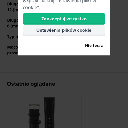
włączyć, kliknij "ustawienia plików
Długość paska na godzinie
85 mm
cookie".
12 (mm)
Zaakceptuj wszystko
Długość paska na godzinie
135 mm
6 (mm)
Ustawienia plików cookie
Typ mocowania
Kołki sprężyste
Nie teraz
Mocowanie za pomocą
Nie
prostego bolca
Ostatnio oglądane