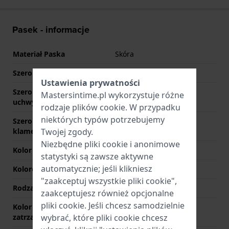
Pasek - informacje
Materiał Paska
Skóra
Szerokość uchwytu
22 mm
Ustawienia prywatności
Szerokość między
22 mm
Mastersintime.pl wykorzystuje różne
uchwytami
rodzaje
plików cookie
. W przypadku
niektórych typów potrzebujemy
Szerokość paska przy
20 mm
klamerce
Twojej zgody.
Niezbędne pliki cookie i anonimowe
Kolor paska
Czarny
statystyki są zawsze aktywne
automatycznie; jeśli klikniesz
Kolorowe szwy
Czarny
"zaakceptuj wszystkie pliki cookie",
Rodzaj zapięcia
Sprzączka
zaakceptujesz również opcjonalne
pliki cookie. Jeśli chcesz samodzielnie
Kolor zapięcia
Srebrny
zatrzaskowego
wybrać, które pliki cookie chcesz